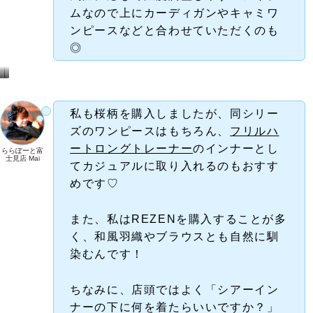
ムなので上にカーディガンやキャミワ
ンピースなどと合わせていただくのも
◎
ス
ス
タ
タ
ッ
ッ
フ
フ
ス
ス
タ
タ
イ
イ
私も桜柄を購入しましたが、同シリー
リ
リ
ン
ン
グ
グ
ズのワンピースはもちろん、
フリルハ
は
は
こ
こ
ち
ち
ら
ら
ートロングトレーナー
のインナーとし
ららぽーと富
士見店 Mai
てカジュアルに取り入れるのもおすす
めです♡
また、私はREZENを購入することが多
く、和風羽織やブラウスとも自然に馴
染むんです！
ちなみに、店頭ではよく「シアーイン
ナーの下に何を着たらいいですか？」