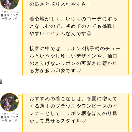
の良さと取り入れやすさ！
イオンモール
各務原インタ
着心地がよく、いつものコーデにすっ
ー店 さつき
となじむので、初めての方でも挑戦し
やすいアイテムなんです◎
接客の中では、リボン×格子柄のチュー
ルという少し珍しいデザインや、袖口
のさりげないリボンの可愛さに惹かれ
る方が多い印象です♡
ス
タ
ッ
フ
ス
タ
イ
おすすめの着こなしは、春夏に増えて
リ
ン
グ
くる薄手のブラウスやワンピースのイ
は
こ
ち
ら
ンナーとして、リボン柄をほんのり透
イオンモール
各務原インタ
かして見せるスタイル♡
ー店 さつき