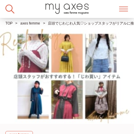
Skip
to
content
TOP
axes femme
店頭でじわじわ人気♡ショップスタッフがリアルに