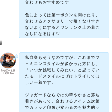
合わせもおすすめです！
色によっては第一ボタンを開けたり、
合わせるアクサセリーで暗くなりすぎ
ないようにするとワンランク上の着こ
なしになるはず♡
ス
タ
ッ
フ
ス
タ
イ
私自身もそうなのですが、これまでフ
リ
ン
グ
ェミニンスタイルが多かった方にも、
は
こ
ち
ら
「いつか挑戦してみたい」と思ってい
ららぽーと富
士見店 Mai
たモードスタイルにぜひトライしてほ
しい一着です。
ジャガードならではの華やかさと落ち
着きがあって、合わせるアイテム次第
でガラッと印象が変わるのも魅力的♡