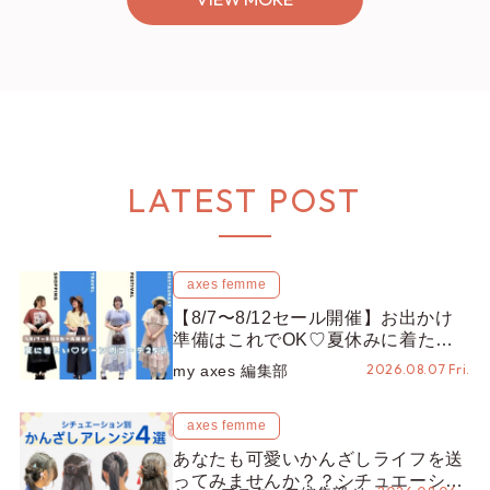
LATEST POST
axes femme
【8/7〜8/12セール開催】お出かけ
準備はこれでOK♡夏休みに着たい
コーデ25選をシーン別に徹底解説！
2026.08.07 Fri.
my axes 編集部
axes femme
あなたも可愛いかんざしライフを送
ってみませんか？？シチュエーショ