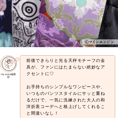
前後できらりと光る天秤モチーフの金
具が、ファンにはたまらない絶妙なア
クセントに♡
my axes編集
部
お手持ちのシンプルなワンピースや、
いつものパンツスタイルにサッと重ね
るだけで、一気に洗練された大人の和
洋折衷コーデへと格上げしてくれるこ
と間違いなし！