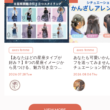
axes femme
axes femme
【あなたはどの星座タイプが
あなたも可愛いかん
好み？】8つの星座イメージか
フを送ってみません
ら見つける、魅力引き立つス
チュエーション別“
タイリング♡
オススメ【ショップ
2026.07.28 Tue
2026.08.06 Thu
編集部】
VIEW MORE