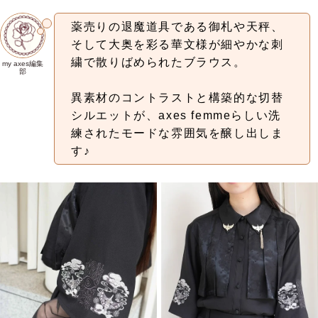
薬売りの退魔道具である御札や天秤、
そして大奥を彩る華文様が細やかな刺
繍で散りばめられたブラウス。
my axes編集
部
異素材のコントラストと構築的な切替
シルエットが、axes femmeらしい洗
練されたモードな雰囲気を醸し出しま
す♪