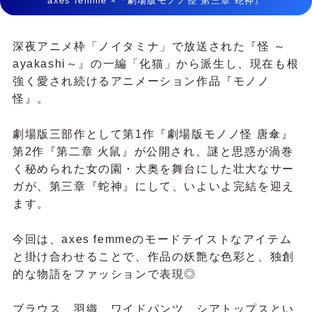
axes femme ×『劇場版モノノ怪 第三章 蛇神』
深夜アニメ枠「ノイタミナ」で放送された『怪 ～
ayakashi～』の一編「化猫」から派生し、現在も根
強く愛され続けるアニメーション作品『モノノ
怪』。
劇場版三部作として第1作『劇場版モノノ怪 唐傘』
第2作『第二章 火鼠』が公開され、謎と思惑が渦巻
く秘められた女の園・大奥を舞台にした壮大なサー
ガが、第三章『蛇神』にして、いよいよ完結を迎え
ます。
今回は、axes femmeのモードテイストなアイテム
と掛け合わせることで、作品の妖艶な色彩と、独創
的な物語をファッションで表現◎
ブラウス、羽織、ワイドパンツ、シアトップスとい