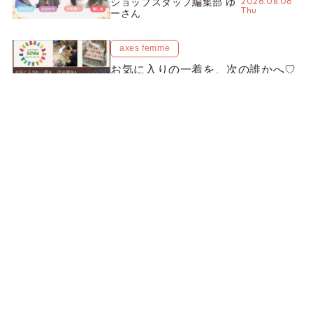
2026.08.06
ショップスタッフ編集部 ゆ
ン別“かんざし”のオススメ【ショッ
Thu.
ーさん
プスタッフ編集部】
axes femme
お気に入りの一着を、次の誰かへ♡
衣料品回収プロジェクトが「axes
LOOP」にアップデート！活用する
2026.08.04 Tue.
my axes 編集部
とポイントが手に入る◎
axes femme
【8月開催予定】axes femmeのイベ
ント一覧♪NARUTOコラボの
REZEN POPUPから、プチYour
2026.08.01 Sat.
my axes 編集部
Stage.、ティーパーティまで！8月
の特別なイベントをチェック◎
VIEW MORE