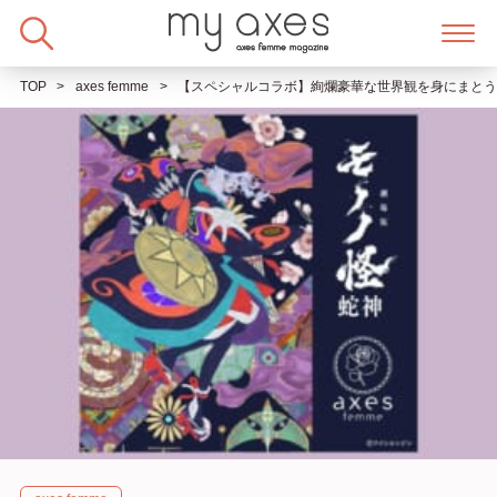
Skip
to
content
TOP
axes femme
【スペシャルコラボ】絢爛豪華な世界観を身にまとう。a