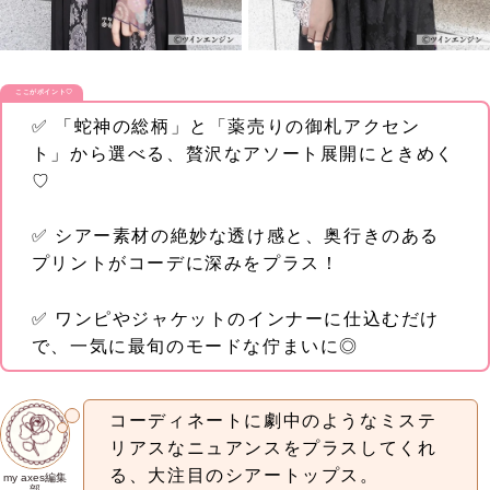
ここがポイント♡
✅ 「蛇神の総柄」と「薬売りの御札アクセン
ト」から選べる、贅沢なアソート展開にときめく
♡
✅ シアー素材の絶妙な透け感と、奥行きのある
プリントがコーデに深みをプラス！
✅ ワンピやジャケットのインナーに仕込むだけ
で、一気に最旬のモードな佇まいに◎
コーディネートに劇中のようなミステ
リアスなニュアンスをプラスしてくれ
る、大注目のシアートップス。
my axes編集
部