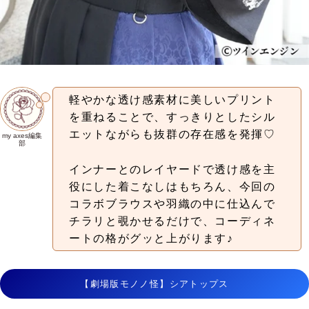
軽やかな透け感素材に美しいプリント
を重ねることで、すっきりとしたシル
エットながらも抜群の存在感を発揮♡
my axes編集
部
インナーとのレイヤードで透け感を主
役にした着こなしはもちろん、今回の
コラボブラウスや羽織の中に仕込んで
チラリと覗かせるだけで、コーディネ
ートの格がグッと上がります♪
【劇場版モノノ怪】シアトップス