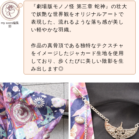
『劇場版モノノ怪 第三章 蛇神』の壮大
で妖艶な世界観をオリジナルアートで
表現した、流れるような落ち感が美し
my axes編集
部
い軽やかな羽織。
作品の真骨頂である独特なテクスチャ
をイメージしたジャカード生地を使用
しており、歩くたびに美しい陰影を生
み出します◎