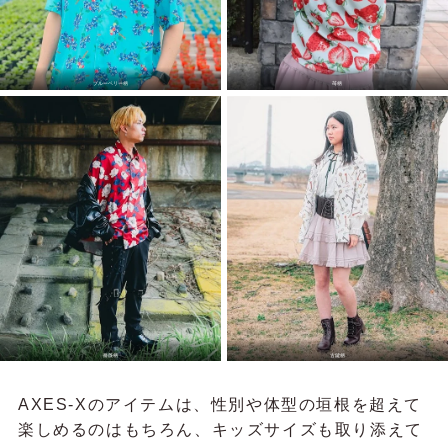
ブルーベリー柄
苺柄
薔薇柄
古鍵柄
AXES-Xのアイテムは、性別や体型の垣根を超えて
楽しめるのはもちろん、キッズサイズも取り添えて