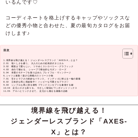
いるんです♡
コーディネートを格上げするキャップやソックスな
どの優秀小物と合わせた、夏の最旬カタログをお届
けします♪
目次
境界線を飛び越える！ ジェンダーレスブランド「AXES-X」とは？
01 瑞々しさを纏う。 大人のための絵画的ボタニカル
02 断面まで愛らしい。 ツヤめくストロベリー・グラフィック
03 余白で魅せる。 シャープで都会的なモダン・ローズ
04 幸運のモチーフを散りばめた プレイフル・ヴィンテージ
シャツと連動！遊び心満載のストリート小物
01 甘さとラフさの絶妙なバランス。 インディゴに映える一輪の薔薇
02 立体的な苺に視線集中！ ハッピーな可愛さをプラス♡
03 シンプルな黒に宿る個性 ブランドコンセプトを象徴する鍵
04 足元に小さな彩りを。 やさしく馴染むワンポイントソックス
05 アロハとリンクさせて。 足元から魅せる薔薇の品格
境界線を飛び越える！
ジェンダーレスブランド「AXES-
X」とは？