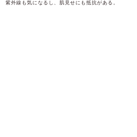
紫外線も気になるし、肌見せにも抵抗がある。
でも、重たく見えるコーデは避けたい…なんてこと
はありませんか？
【解決方法！】 タンクトップをコーデの主
役に
タンクトップはインナーだけでなく、そのままコー
デの主役にしてもOK！
シアー素材のカーディガンやジャケットを羽織れ
ば、夏らしい軽やかな印象に♬
露出を抑えながらも、涼しげな着こなしを演出でき
ます♡