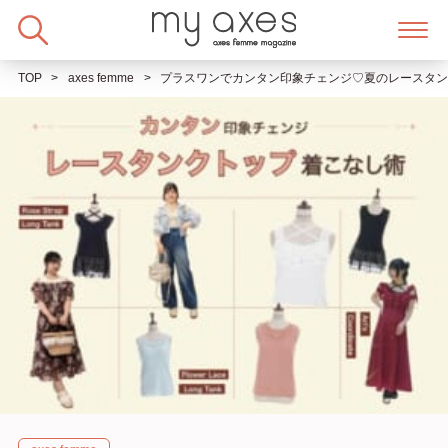
Skip
to
content
TOP
axes femme
プラスワンでカンタン印象チェンジ♡夏のレースタ