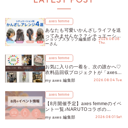
axes femme
あなたも可愛いかんざしライフを送
ってみませんか？？シチュエーショ
2026.08.06
ショップスタッフ編集部 ゆ
ン別“かんざし”のオススメ【ショッ
Thu.
ーさん
プスタッフ編集部】
axes femme
お気に入りの一着を、次の誰かへ♡
衣料品回収プロジェクトが「axes
LOOP」にアップデート！活用する
2026.08.04 Tue.
my axes 編集部
とポイントが手に入る◎
axes femme
【8月開催予定】axes femmeのイベ
ント一覧♪NARUTOコラボの
REZEN POPUPから、プチYour
2026.08.01 Sat.
my axes 編集部
Stage.、ティーパーティまで！8月
の特別なイベントをチェック◎