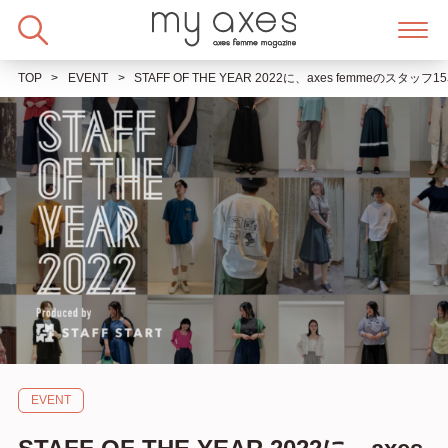
Skip
to
content
TOP
EVENT
STAFF OF THE YEAR 2022に、axes femmeのスタッ
EVENT