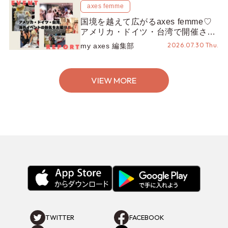
axes femme
国境を越えて広がるaxes femme♡
アメリカ・ドイツ・台湾で開催され
たイベントをお届け！美沙子さんか
2026.07.30 Thu.
my axes 編集部
らのコメントも♬【海外イベントレ
ポート】
VIEW MORE
TWITTER
FACEBOOK