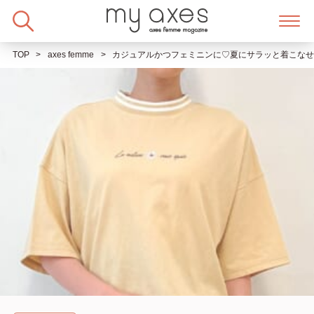
Skip
to
content
TOP
axes femme
カジュアルかつフェミニンに♡夏にサラッと着こなせるT