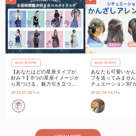
axes femme
axes femme
【あなたはどの星座タイプが
あなたも可愛いかん
好み？】8つの星座イメージか
フを送ってみません
ら見つける、魅力引き立つス
チュエーション別“
タイリング♡
オススメ【ショップ
2026.07.28 Tue
2026.08.06 Thu
編集部】