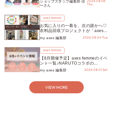
2026.08.06
ショップスタッフ編集部 ゆ
ン別“かんざし”のオススメ【ショッ
Thu.
ーさん
プスタッフ編集部】
axes femme
お気に入りの一着を、次の誰かへ♡
衣料品回収プロジェクトが「axes
LOOP」にアップデート！活用する
2026.08.04 Tue.
my axes 編集部
とポイントが手に入る◎
axes femme
【8月開催予定】axes femmeのイベ
ント一覧♪NARUTOコラボの
REZEN POPUPから、プチYour
2026.08.01 Sat.
my axes 編集部
Stage.、ティーパーティまで！8月
の特別なイベントをチェック◎
VIEW MORE