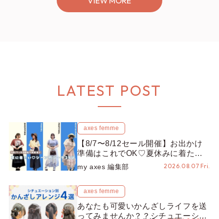
VIEW MORE
LATEST POST
axes femme
【8/7〜8/12セール開催】お出かけ
準備はこれでOK♡夏休みに着たい
コーデ25選をシーン別に徹底解説！
2026.08.07 Fri.
my axes 編集部
axes femme
あなたも可愛いかんざしライフを送
ってみませんか？？シチュエーショ