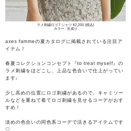
ラメ刺繍ロゴＴシャツ ¥2,200 (税込)
カラー : 生成り
axes fammeの夏カタログに掲載されている注目ア
イテム！
春夏コレクションコンセプト『to treat myself』の
ラメ刺繍をほどこし、上品な色合いで仕上がってい
ます♩
少し高めの位置にロゴ刺繍があるので、キャミソー
ルなどを重ねて着てロゴ刺繍を見せるコーデがおす
すめ！
淡めの色合いの同色系コーデで活きるアイテムです
♡