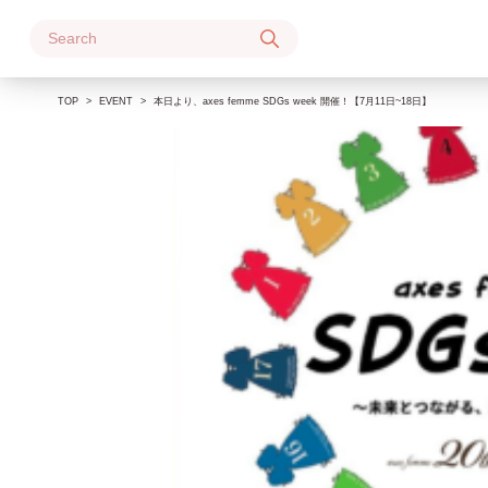
Skip
to
content
TOP
EVENT
本日より、axes femme SDGs week 開催！【7月11日~18日】