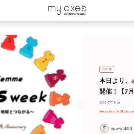
EVENT
本日より、axe
開催！【7月
2022.07.11 Mon.
#axes femme SDGs we
my axes 編集部