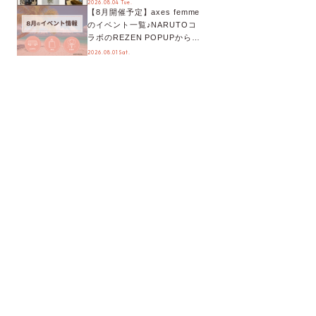
2026.08.04 Tue.
【8月開催予定】axes femme
が手に入る◎
のイベント一覧♪NARUTOコ
ラボのREZEN POPUPから、
プチYour Stage.、ティーパー
2026.08.01 Sat.
ティまで！8月の特別なイベン
トをチェック◎