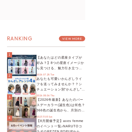
RANKING
VIEW MORE
1
【あなたはどの星座タイプが
好み？】8つの星座イメージか
ら見つける、魅力引き立つス
タイリング♡
2026.07.28 Tue
2
あなたも可愛いかんざしライ
フを送ってみませんか？？シ
チュエーション別“かんざし”の
オススメ【ショップスタッフ
2026.08.06 Thu
3
【2026年最新】あなたのバー
編集部】
スデーカラー(誕生色)は何色？
366色の誕生色から、月別の誕
生色、バースデーカラーコー
2023.11.05 Sun
4
【8月開催予定】axes femme
デまでご紹介♡
のイベント一覧♪NARUTOコ
ラボのREZEN POPUPから、