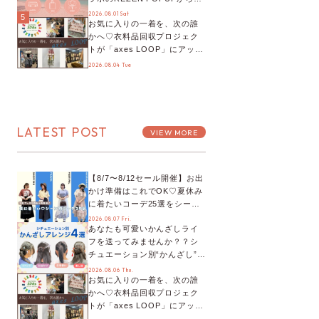
プチYour Stage.、ティーパー
2026.08.01 Sat
5
お気に入りの一着を、次の誰
ティまで！8月の特別なイベン
かへ♡衣料品回収プロジェク
トをチェック◎
トが「axes LOOP」にアップ
デート！活用するとポイント
2026.08.04 Tue
が手に入る◎
LATEST POST
VIEW MORE
【8/7〜8/12セール開催】お出
かけ準備はこれでOK♡夏休み
に着たいコーデ25選をシーン
別に徹底解説！
2026.08.07 Fri.
あなたも可愛いかんざしライ
フを送ってみませんか？？シ
チュエーション別“かんざし”の
オススメ【ショップスタッフ
2026.08.06 Thu.
お気に入りの一着を、次の誰
編集部】
かへ♡衣料品回収プロジェク
トが「axes LOOP」にアップ
デート！活用するとポイント