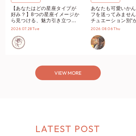
#axesfemmeでつながろう
#THANKSFES
PREVIOUS
NEXT