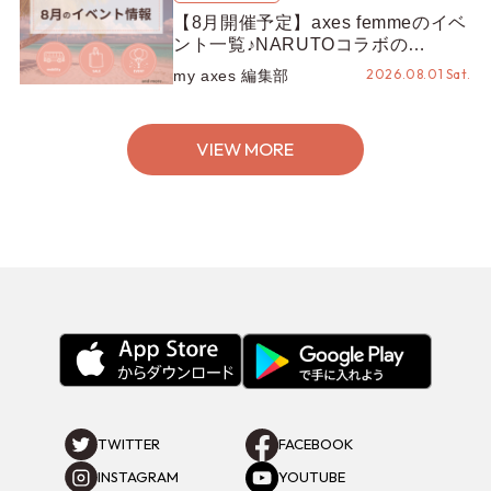
axesfemme
my axes 編
RANKING
1
2