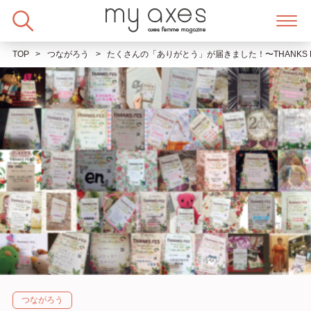
Skip
to
content
TOP
つながろう
たくさんの「ありがとう」が届きました！〜THANKS 
つながろう