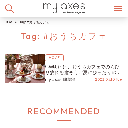
Skip
to
content
TOP
Tag:
#おうちカフェ
Tag:
#おうちカフェ
HOME
GW明けは、おうちカフェでのんび
り疲れを癒そう♡夏にぴったりの爽
やかなクリア食器をご紹介！
my axes 編集部
2022.05.10 Tue.
RECOMMENDED