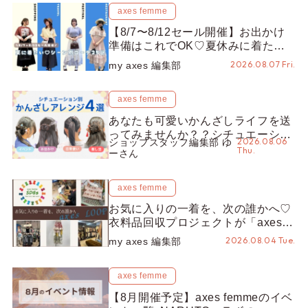
axes femme
【8/7〜8/12セール開催】お出かけ
準備はこれでOK♡夏休みに着たい
コーデ25選をシーン別に徹底解説！
2026.08.07 Fri.
my axes 編集部
axes femme
あなたも可愛いかんざしライフを送
ってみませんか？？シチュエーショ
2026.08.06
ショップスタッフ編集部 ゆ
ン別“かんざし”のオススメ【ショッ
Thu.
ーさん
プスタッフ編集部】
axes femme
お気に入りの一着を、次の誰かへ♡
衣料品回収プロジェクトが「axes
LOOP」にアップデート！活用する
2026.08.04 Tue.
my axes 編集部
とポイントが手に入る◎
axes femme
【8月開催予定】axes femmeのイベ