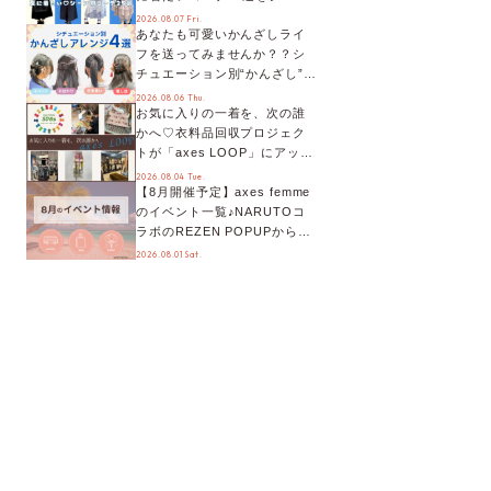
別に徹底解説！
2026.08.07 Fri.
あなたも可愛いかんざしライ
フを送ってみませんか？？シ
チュエーション別“かんざし”の
オススメ【ショップスタッフ
2026.08.06 Thu.
お気に入りの一着を、次の誰
編集部】
かへ♡衣料品回収プロジェク
トが「axes LOOP」にアップ
デート！活用するとポイント
2026.08.04 Tue.
【8月開催予定】axes femme
が手に入る◎
のイベント一覧♪NARUTOコ
ラボのREZEN POPUPから、
プチYour Stage.、ティーパー
2026.08.01 Sat.
ティまで！8月の特別なイベン
トをチェック◎