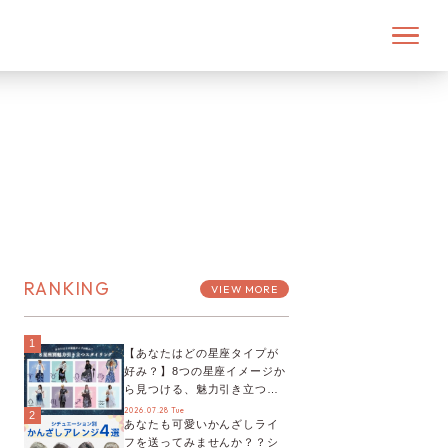
RANKING
VIEW MORE
1
【あなたはどの星座タイプが
好み？】8つの星座イメージか
ら見つける、魅力引き立つス
タイリング♡
2026.07.28 Tue
2
あなたも可愛いかんざしライ
フを送ってみませんか？？シ