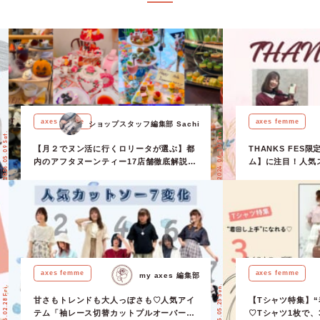
axes femme
axes femme
ショップスタッフ編集部 Sachi
2024.06.30 Sun.
2026.05.09 Sat.
【月２でヌン活に行くロリータが選ぶ】都
THANKS FE
内のアフタヌーンティー17店舗徹底解説！
ム】に注目！人気
忖度なし！【ショップスタッフ編集部】
デもご紹介♪
axes femme
axes femme
my axes 編集部
2025.05.25 Sun.
2025.02.28 Fri.
甘さもトレンドも大人っぽさも♡人気アイ
【Tシャツ特集】
テム「袖レース切替カットプルオーバー」
♡Tシャツ1枚で、