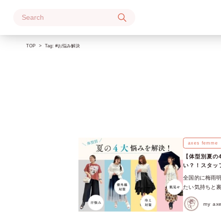
Skip
to
content
TOP
Tag:
#お悩み解決
axes femme
【体型別夏の
い？！スタッ
全国的に梅雨明
たい気持ちと
なるお悩みもた
my a
もっと快適に夏
【プラスサイ