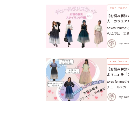
わせた解決スタ
によるベタつき
axes femme
吸水速乾などの
【お悩み解決
オシする、汗対
人・カジュア
♡≪ やまぴ 
aaxes f
／ レギュラー
Vol.1では「
見えが叶うオフ
「かわいいか
色を合わせてで
my a
る？」 など、
ぐ！「紫外線対
アンサーします
い、でも長袖を
ルなスタイルま
触冷感やUVカ
んです◎ ふん
axes femme
んです♡ プラ
コーデ術！ ふ
ード！機能性重
【お悩み解決
ったり、幼い印
線対策コーデ 
よう…」を「
も、合わせ方を
外線対策コーデ
axes fe
したコーデにす
外の温度差によ
チュールスカ
①：イオンモー
やり…。 そん
こともあります
対策もバッチリ
しやすく、気温
my a
お悩み解決スタ
めアイテムをレ
♡M a i 
リュームが気
段着使いは難し
＼ 裾のレース
とのあるリアル
ュールスカート
長くて引きずっ
いかも…」と感
スカートは憧
気にデイリー仕
いる感が出ちゃ
みて♡ 解決ス