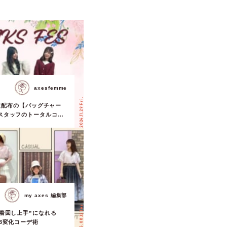
axesfemme
2024.11.29 Fri.
S限定配布の【バッグチャー
スタッフのトータルコー
my axes 編集部
2025.08.12 Tue.
“着回し上手”になれる
3変化コーデ術