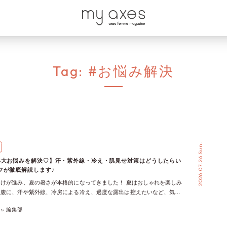
Tag:
#お悩み解決
2026.07.26 Sun.
4大お悩みを解決♡】汗・紫外線・冷え・肌見せ対策はどうしたらい
フが徹底解説します♪
けが進み、夏の暑さが本格的になってきました！ 夏はおしゃれを楽しみ
裏腹に、汗や紫外線、冷房による冷え、過度な露出は控えたいなど、気に
くさん。 でも、アイテム選びや着こなしをちょっぴり工夫するだけで、
xes 編集部
のおしゃれを楽しめるんです♡ 今回は、それぞれのお悩みに対して、
ズさん】・【レギュラーサイズさん】・【ミニサイズさん】と、体型に合