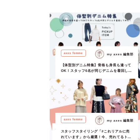
axes femme
my axes 編集部
【体型別デニム特集】骨格も身長も違って
OK！スタッフ6名が同じデニムを着回し
て、私の最適スタイリングをお届け♡
axes femme
my axes 編集部
スタッフスタイリング「#これリアルに売
れています」から厳選！今、売れてるトレ