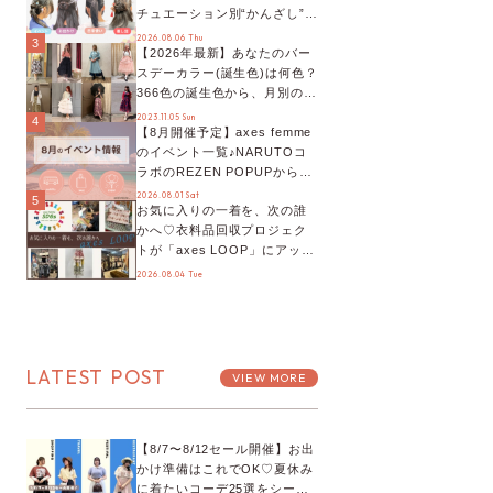
チュエーション別“かんざし”の
オススメ【ショップスタッフ
2026.08.06 Thu
3
【2026年最新】あなたのバー
編集部】
スデーカラー(誕生色)は何色？
366色の誕生色から、月別の誕
生色、バースデーカラーコー
2023.11.05 Sun
4
【8月開催予定】axes femme
デまでご紹介♡
のイベント一覧♪NARUTOコ
ラボのREZEN POPUPから、
プチYour Stage.、ティーパー
2026.08.01 Sat
5
お気に入りの一着を、次の誰
ティまで！8月の特別なイベン
かへ♡衣料品回収プロジェク
トをチェック◎
トが「axes LOOP」にアップ
デート！活用するとポイント
2026.08.04 Tue
が手に入る◎
LATEST POST
VIEW MORE
【8/7〜8/12セール開催】お出
かけ準備はこれでOK♡夏休み
に着たいコーデ25選をシーン