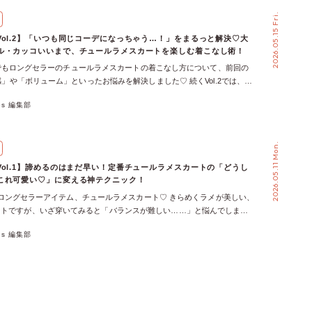
イリングをスタッフが徹底解説！ 夏のお悩みNo.1！「汗が気になる」 汗
2026.05.15 Fri.
や汗じみは、夏ならではのお悩みのひとつ。 そんなときは、接触冷感や
機能性アイテムを上手に取り入れるのがおすすめです♡ スタッフがイチ
Vol.2】「いつも同じコーデになっちゃう…！」をまるっと解決♡大
策に特化したスタイリングを体型別ご紹介します♬ プラスサイズさんへ
ル・カッコいいまで、チュールラメスカートを楽しむ着こなし術！
≫直伝！汗悩み解決コーデ ＼ ベタつかず快適♪真夏のカジュアルスタイル
emmeでもロングセラーのチュールラメスカートの着こなし方について、前回の
サイズさんへ♡みたむー直伝！汗悩み解決コーデ ＼ 汗対策も、すっきり
丈感」や「ボリューム」といったお悩みを解決しました♡ 続くVol.2では、
ィススタイル ／ ミニサイズさんへ♡ふじ直伝！汗悩み解決コーデ ＼ 淡
ら、着こなすのが難しいかも」「甘くなりすぎそう」「普段使いでき
汗じみ対策♡涼しげフェミニンスタイル ／ うっかり日焼けは羽織って防
xes 編集部
コーディネートやテイストに関するリアルなお悩みに、スタッフが本気で
策」 夏のお出かけで気になるのが、紫外線ですよね。 日焼けは避けた
♡ 大人フェミニンに、デイリーカジュアルに、ガーリーコーデに、クー
着るのは暑い…という方も多いのではないでしょうか？ axes femmeの接
で！ 着こなし方次第で、チュールラメスカートの印象はガラリと変わる
ット機能付きアイテムなら、涼しさと紫外線対策をどちらも叶えてくれる
2026.05.11 Mon.
わりスカートが苦手な方必見♡幼見え回避の甘すぎない、大人フェミニン
スサイズさんへ♡≪ やまぴ ≫直伝！紫外線対策コーデ ＼ 全身しっかりガ
んわり華やかなチュールスカートは可愛いがゆえに、甘くなりすぎてしま
視のUVケアスタイル ／ レギュラーサイズさんへ♡みたむー直伝！紫外
Vol.1】諦めるのはまだ早い！定番チュールラメスカートの「どうし
象に見えてしまったり…意外と着こなしに悩むこともありますよね。 で
＼ 夏のキレイめカジュアルスタイル ／ ミニサイズさんへ♡ふじ直伝！紫
これ可愛い♡」に変える神テクニック！
少し工夫するだけで大丈夫♡ 透け感のあるアイテムや、縦ラインを意識
 ＼ ロング丈を味方に♡ミニサイズさんのエレガントスタイル ／ 室内と
mmeのロングセラーアイテム、チュールラメスカート♡ きらめくラメが美しい、
ることで、上品な大人フェミニンスタイルが叶います♪ 解決スタッフ
る夏のお悩み「冷房対策」 外は暑いのに、お店や電車の中は冷房でひん
ートですが、いざ穿いてみると「バランスが難しい……」と悩んでしまう
ル神戸北店 ハナミズキ 透け感のあるシャツやレースで上品に♡紫外線
な夏の寒暖差には、サッと羽織れるアイテムがあると安心です♡ 持ち運び
よね。 そこで今回は、そんな「どうしよう」を「可愛い♡！」に変える
なフェミニンStyle♡ 解決スタッフ②：イオンモール成田 いとーさん 甘
に合わせて調節できるおすすめコーデがこちら！ プラスサイズさんへ
xes 編集部
イリング特集を開催！ 「丈が長くて引きずってしまう」「腰まわりのボ
ディに更新♡スタイルUPも叶う縦ラインコーデ！ チュールスカートの普
直伝！冷え対策コーデ ＼ 体温調節しやすいフェミニンカジュアルスタイル ／
になる」「ウエストはインしたくない！」など、みんなが一度は悩んだこ
そう…を解決！ キラキラのラメやふんわり広がるシルエットが魅力のチ
を重ねたフェミニンカジュアルスタイル ／ […]
なポイントをスタッフがビフォーアフターで解決◎ 低身長さんの「丈が
♡ 一方で「気合いが入りすぎて見えそう」「普段のコーデに合わせにく
ちゃう」をお洒落にレスキュー！♡ ふんわり広がるロング丈のチュール
じていませんか？ そんなときはカジュアルアイテムを合わせるだけで一
れるけれど、低身長さんにとっては「丈が長くて歩きにくい」「着られて
様に♪ ラフなのに手抜き感ゼロで、チュールスカートをもっと楽しんで
う…」とお悩みになりがちですよね。 でも、諦めるのはまだ早い！ ちょ
タッフ①：イオンモール須坂店 みか 特別な日だけじゃもったいない！チ