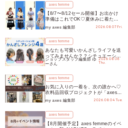
axes femme
【8/7〜8/12セール開催】お出かけ
準備はこれでOK♡夏休みに着たい
コーデ25選をシーン別に徹底解説！
2026.08.07 Fri.
my axes 編集部
axes femme
あなたも可愛いかんざしライフを送
ってみませんか？？シチュエーショ
2026.08.06
ショップスタッフ編集部 ゆ
ン別“かんざし”のオススメ【ショッ
Thu.
ーさん
プスタッフ編集部】
axes femme
お気に入りの一着を、次の誰かへ♡
衣料品回収プロジェクトが「axes
LOOP」にアップデート！活用する
2026.08.04 Tue.
my axes 編集部
とポイントが手に入る◎
axes femme
【8月開催予定】axes femmeのイベ