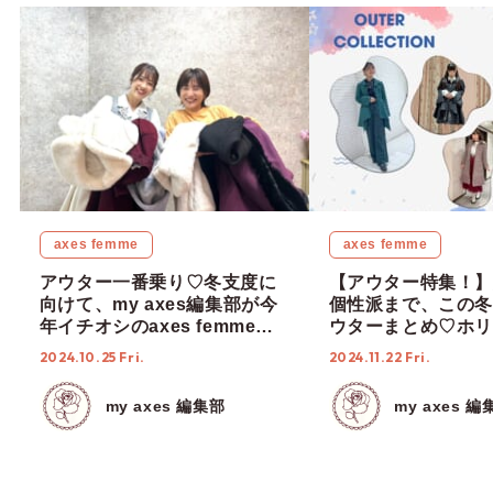
axes femme
axes femme
アウター一番乗り♡冬支度に
【アウター特集！】
向けて、my axes編集部が今
個性派まで、この冬
年イチオシのaxes femmeア
ウターまとめ♡ホリ
ウターを調査しました！
ズンに向けて気分を
2024.10.25 Fri.
2024.11.22 Fri.
んか？
my axes 編集部
my axes 編