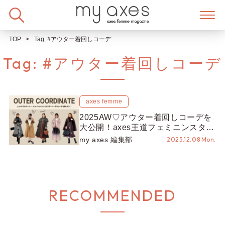
Skip
to
content
TOP
Tag:
#アウター着回しコーデ
Tag:
#アウター着回しコーデ
axes femme
2025AW♡アウター着回しコーデを
大公開！axes王道フェミニンスタイ
ルからオフィスカジュアル、キレイ
my axes 編集部
2025.12.08 Mon.
目、モード系までご紹介！
RECOMMENDED