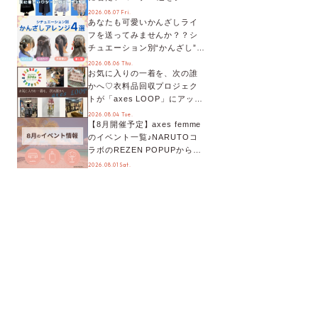
別に徹底解説！
2026.08.07 Fri.
あなたも可愛いかんざしライ
フを送ってみませんか？？シ
チュエーション別“かんざし”の
オススメ【ショップスタッフ
2026.08.06 Thu.
お気に入りの一着を、次の誰
編集部】
かへ♡衣料品回収プロジェク
トが「axes LOOP」にアップ
デート！活用するとポイント
2026.08.04 Tue.
【8月開催予定】axes femme
が手に入る◎
のイベント一覧♪NARUTOコ
ラボのREZEN POPUPから、
プチYour Stage.、ティーパー
2026.08.01 Sat.
ティまで！8月の特別なイベン
トをチェック◎