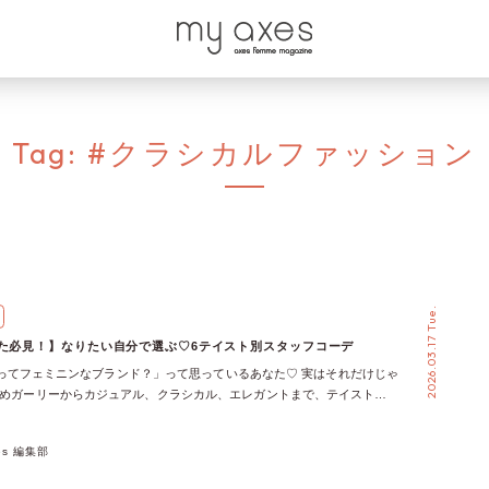
Tag:
#クラシカルファッション
2026.03.17 Tue.
なた必見！】なりたい自分で選ぶ♡6テイスト別スタッフコーデ
emmeってフェミニンなブランド？」って思っているあなた♡ 実はそれだけじゃ
甘めガーリーからカジュアル、クラシカル、エレガントまで、テイスト次
着こなしが楽しめるのもaxes femmeの魅力。 今回は、20代スタッフが
テイスト別スタイリングをご紹介！ 同じブランドでも、雰囲気はこんな
xes 編集部
んな着方もできるんだ！」という発見があるかも♡ あなたの“好き”にぴ
を、ぜひ見つけてみてくださいね♪ 王道の可愛さ♡フェミニン｜春カラ