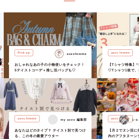
Pick up
axes femme
axesfemme
2025.05.25 Sun.
2025.10.18 Sat.
おしゃれなあの子の小物使いをチェック！
【Tシャツ特集】
5テイストコーデ＋推し活バッグも♡
♡Tシャツ1枚で、
axes femme
axes femme
my axes 編集部
ショ
2025.06.19 Thu.
2025.11.15 Sat.
あなたはどのタイプ？ テイスト別で見つけ
【月２でヌン活に
る、この冬の最愛アウター
内のアフタヌーン