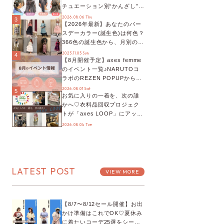
チュエーション別“かんざし”の
オススメ【ショップスタッフ
2026.08.06 Thu
3
【2026年最新】あなたのバー
編集部】
スデーカラー(誕生色)は何色？
366色の誕生色から、月別の誕
生色、バースデーカラーコー
2023.11.05 Sun
4
【8月開催予定】axes femme
デまでご紹介♡
のイベント一覧♪NARUTOコ
ラボのREZEN POPUPから、
プチYour Stage.、ティーパー
2026.08.01 Sat
5
お気に入りの一着を、次の誰
ティまで！8月の特別なイベン
かへ♡衣料品回収プロジェク
トをチェック◎
トが「axes LOOP」にアップ
デート！活用するとポイント
2026.08.04 Tue
が手に入る◎
LATEST POST
VIEW MORE
【8/7〜8/12セール開催】お出
かけ準備はこれでOK♡夏休み
に着たいコーデ25選をシーン