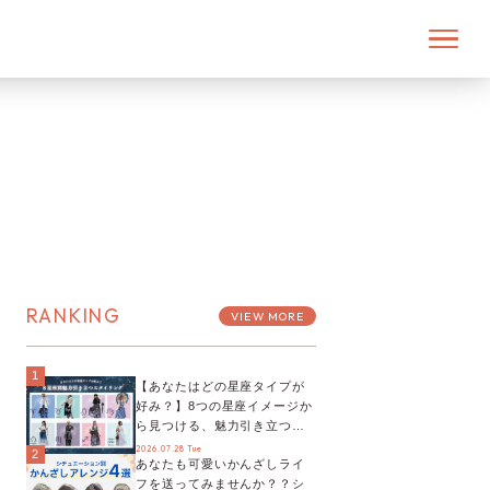
RANKING
VIEW MORE
1
【あなたはどの星座タイプが
好み？】8つの星座イメージか
ら見つける、魅力引き立つス
タイリング♡
2026.07.28 Tue
2
あなたも可愛いかんざしライ
フを送ってみませんか？？シ