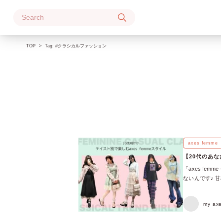
Skip
to
content
TOP
Tag:
#クラシカルファッション
axes femme
【20代のあ
「axes f
ないんです♪ 
第でいろいろな
着こなす6つの
my a
に変わる◎「こ
ったりなコーデ