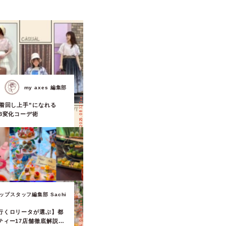
my axes 編集部
2025.08.12 Tue.
“着回し上手”になれる
3変化コーデ術
ップスタッフ編集部 Sachi
2024.06.30 Sun.
行くロリータが選ぶ】都
ティー17店舗徹底解説！