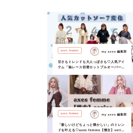
axes femme
my axes 編集部
甘さもトレンドも大人っぽさも♡人気アイ
テム「袖レース切替カットプルオーバー」
でつなぐ、7テイスト14コーデリレー！
axes femme
my axes 編集部
「新しいけどちょっと懐かしい」のトレン
ドを叶える♡axes femme【懐古】series