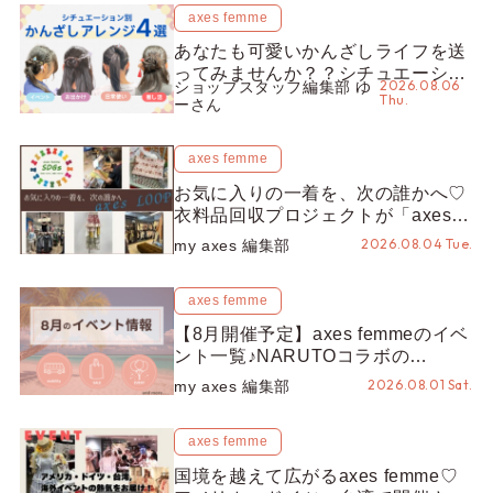
axes femme
あなたも可愛いかんざしライフを送
ってみませんか？？シチュエーショ
2026.08.06
ショップスタッフ編集部 ゆ
ン別“かんざし”のオススメ【ショッ
Thu.
ーさん
プスタッフ編集部】
axes femme
お気に入りの一着を、次の誰かへ♡
衣料品回収プロジェクトが「axes
LOOP」にアップデート！活用する
2026.08.04 Tue.
my axes 編集部
とポイントが手に入る◎
axes femme
【8月開催予定】axes femmeのイベ
ント一覧♪NARUTOコラボの
REZEN POPUPから、プチYour
2026.08.01 Sat.
my axes 編集部
Stage.、ティーパーティまで！8月
の特別なイベントをチェック◎
axes femme
国境を越えて広がるaxes femme♡