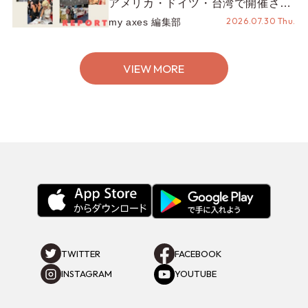
アメリカ・ドイツ・台湾で開催され
たイベントをお届け！美沙子さんか
2026.07.30 Thu.
my axes 編集部
らのコメントも♬【海外イベントレ
ポート】
VIEW MORE
TWITTER
FACEBOOK
INSTAGRAM
YOUTUBE