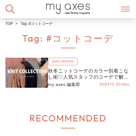
Skip
to
content
TOP
Tag:
#コットコーデ
Tag:
#コットコーデ
axes femme
秋冬ニットコーデのカラー別着こな
し術♡人気スタッフのコーデで解
説！【KNIT COLLECTION】
my axes 編集部
2023.10.30 Mon.
RECOMMENDED