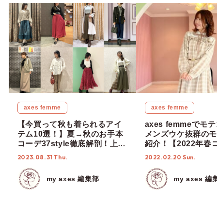
axes femme
axes femme
【今買って秋も着られるアイ
axes femmeで
テム10選！】夏→秋のお手本
メンズウケ抜群のモ
コーデ37style徹底解剖！上手
紹介！【2022年春
に秋スタイルにシフトしよう
2023.08.31 Thu.
2022.02.20 Sun.
♡【スタッフコーデ】
my axes 編集部
my axes 編