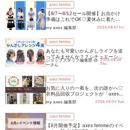
axes femme
【8/7〜8/12セール開催】お出かけ
準備はこれでOK♡夏休みに着たい
コーデ25選をシーン別に徹底解説！
2026.08.07 Fri.
my axes 編集部
axes femme
あなたも可愛いかんざしライフを送
ってみませんか？？シチュエーショ
2026.08.06
ショップスタッフ編集部 ゆ
ン別“かんざし”のオススメ【ショッ
Thu.
ーさん
プスタッフ編集部】
axes femme
お気に入りの一着を、次の誰かへ♡
衣料品回収プロジェクトが「axes
LOOP」にアップデート！活用する
2026.08.04 Tue.
my axes 編集部
とポイントが手に入る◎
axes femme
【8月開催予定】axes femmeのイベ