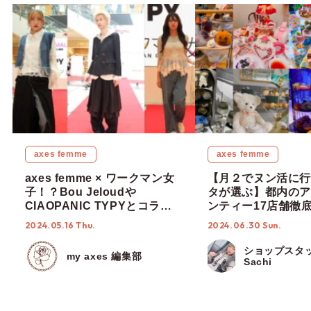
axes femme
axes femme
axes femme × ワークマン女
【月２でヌン活に行
子！？Bou Jeloudや
タが選ぶ】都内のア
CIAOPANIC TYPYとコラボ
ンティー17店舗徹
したスタイリング提案も♡見
度なし！【ショップ
2024.05.16 Thu.
2024.06.30 Sun.
どころ満載のファッションシ
編集部】
ョー in 福岡
ショップスタ
my axes 編集部
Sachi