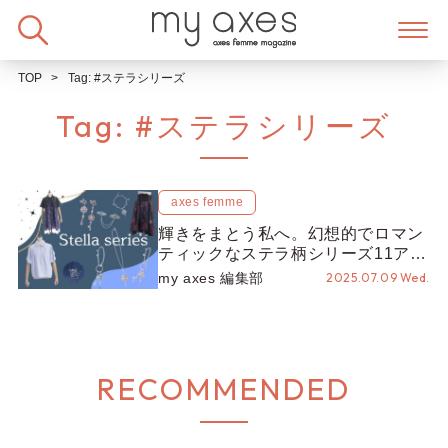
Skip
to
content
TOP
Tag:
#ステラシリーズ
Tag:
#ステラシリーズ
axes femme
輝きをまとう私へ。幻想的でロマン
ティックなステラ柄シリーズ11アイ
テムを一挙紹介！
my axes 編集部
2025.07.09 Wed.
RECOMMENDED