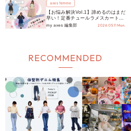
axes femme
【お悩み解決Vol.1】諦めるのはまだ
早い！定番チュールラメスカートの
「どうしよう…」を「これ可愛い
my axes 編集部
2026.05.11 Mon.
♡」に変える神テクニック！
RECOMMENDED