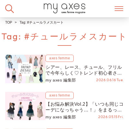
Skip
to
content
TOP
Tag:
#チュールラメスカート
Tag:
#チュールラメスカート
axes femme
シアー、レース、チュール、フリル
で今年らしく♡トレンド初心者さん
も手軽に取り入れられる旬ディテー
my axes 編集部
2026.06.16 Tue.
ル
axes femme
【お悩み解決Vol.2】「いつも同じコ
ーデになっちゃう…！」をまるっと
解決♡大人・カジュアル・カッコい
my axes 編集部
2026.05.15 Fri.
いまで、チュールラメスカートを楽
しむ着こなし術！