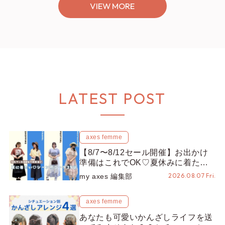
VIEW MORE
LATEST POST
axes femme
【8/7〜8/12セール開催】お出かけ
準備はこれでOK♡夏休みに着たい
コーデ25選をシーン別に徹底解説！
2026.08.07 Fri.
my axes 編集部
axes femme
あなたも可愛いかんざしライフを送