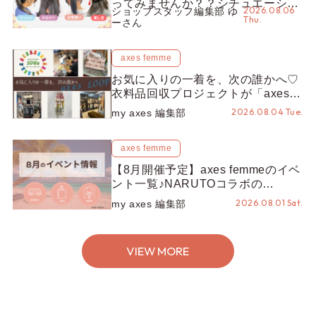
ってみませんか？？シチュエーショ
2026.08.06
ショップスタッフ編集部 ゆ
ン別“かんざし”のオススメ【ショッ
Thu.
ーさん
プスタッフ編集部】
axes femme
お気に入りの一着を、次の誰かへ♡
衣料品回収プロジェクトが「axes
LOOP」にアップデート！活用する
2026.08.04 Tue.
my axes 編集部
とポイントが手に入る◎
axes femme
【8月開催予定】axes femmeのイベ
ント一覧♪NARUTOコラボの
REZEN POPUPから、プチYour
2026.08.01 Sat.
my axes 編集部
Stage.、ティーパーティまで！8月
の特別なイベントをチェック◎
VIEW MORE