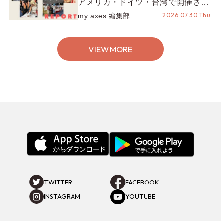
アメリカ・ドイツ・台湾で開催され
たイベントをお届け！美沙子さんか
2026.07.30 Thu.
my axes 編集部
らのコメントも♬【海外イベントレ
ポート】
VIEW MORE
TWITTER
FACEBOOK
INSTAGRAM
YOUTUBE