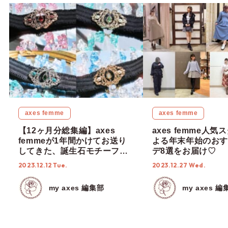
axes femme
axes femme
【12ヶ月分総集編】axes
axes femme人
femmeが1年間かけてお送り
よる年末年始のおす
してきた、誕生石モチーフゴ
デ8選をお届け♡
ムベルトの最終章がついに登
2023.12.12 Tue.
2023.12.27 Wed.
場♡
my axes 編集部
my axes 編