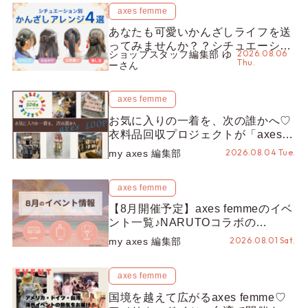
axes femme
あなたも可愛いかんざしライフを送
ってみませんか？？シチュエーショ
2026.08.06
ショップスタッフ編集部 ゆ
ン別“かんざし”のオススメ【ショッ
Thu.
ーさん
プスタッフ編集部】
axes femme
お気に入りの一着を、次の誰かへ♡
衣料品回収プロジェクトが「axes
LOOP」にアップデート！活用する
2026.08.04 Tue.
my axes 編集部
とポイントが手に入る◎
axes femme
【8月開催予定】axes femmeのイベ
ント一覧♪NARUTOコラボの
REZEN POPUPから、プチYour
2026.08.01 Sat.
my axes 編集部
Stage.、ティーパーティまで！8月
の特別なイベントをチェック◎
axes femme
国境を越えて広がるaxes femme♡