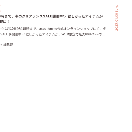
3%OFF!!】ヨーク切替ワンピース 【40%OFF!!】くまのがっこう／パネ
2023.01.08 Sun.
【40%OFF!!】シアーストライプワンピース 【50%OFF!!】ドッキング
ロッキングワンピース 【50%OFF!!】レースブラウス×ワンピースＳＥＴ
)18時まで、冬のクリアランスSALE開催中♡ 欲しかったアイテムが
!!】スカーフ×レジメシャツワンピース 今回紹介したワンピース以外にも、た
お得に！
アイテムが目白押し♪ SALEは本日1月10日(火)の18時までなので、今すぐ
時から1月10日(火)18時まで、axes femme公式オンラインショップにて、冬
のクリアランスSALEの特設ページをチェックして、掘り出し物を見つけて
SALEを開催中♡ 欲しかったアイテムが、WEB限定で最大60%OFFで手
会となっております♪ 今回は、冬のクリアランスSALEの対象アイテムの
xes 編集部
アイテムをご紹介！ 冬のクリアランスSALE、おすすめの30%OFFアイ
ープリントチュールワンピース【axes femme】 ダイヤキルトエコダウン
IQUE】 冬のクリアランスSALE、おすすめの40%OFFアイテム♡ レース
ンピース【axes femme】 ボアデザインライダースジャケット
E】 冬のクリアランスSALE、おすすめの50%OFFアイテム♡ ストライプラ
ウス【axes femme】 マーメイドスカート【axes femme】 肩フリルデ
Nostalgie】 冬のクリアランスSALE、おすすめの60%OFFアイテム♡
ンピース【axes femme purple label】 肩レースデザインパフ袖ブラ
QUE】 刺繍カーディガン【Nostalgie】 今回紹介したアイテム以外にも、
LEアイテムが目白押し！ 冬のクリアランスSALEの特設ページをチェック
し物を見つけてみて♡