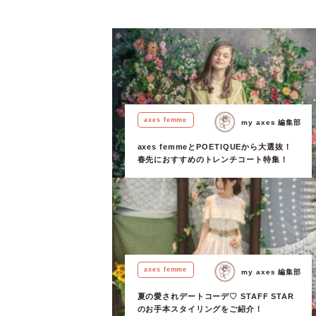
axes femme
my axes 編集部
axes femmeとPOETIQUEから大選抜！
春先におすすめのトレンチコート特集！
axes femme
my axes 編集部
夏の愛されデートコーデ♡ STAFF STAR
のお手本スタイリングをご紹介！