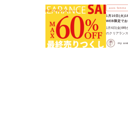
ワンピース 【3
ル柄ワンピース 
axes femme
キルティングブ
1月10日(火
【50%OFF
WEB限定で
くさんのSALE
1月6日(金)9
チェック！ 冬
のクリアランス
みて♡
に入るお得な機
my a
中から、注目の
テム♡ フラワ
コート【POET
アップニットワ
【POETIQU
ッフルフリルブラ
ニムワンピース【
前開きタック総柄ワ
ウス【POETI
たくさんのSA
して、掘り出