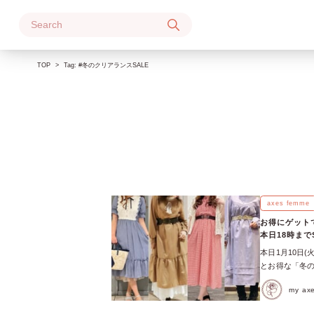
Skip
to
content
TOP
Tag:
#冬のクリアランスSALE
axes femme
お得にゲットで
本日18時まで
本日1月10日(
とお得な「冬の
ンピースまでS
my a
SALEでお得
介！ 【20%O