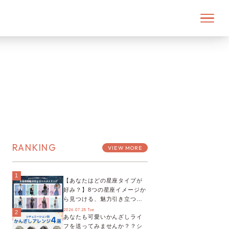
RANKING
VIEW MORE
1
【あなたはどの星座タイプが
好み？】8つの星座イメージか
ら見つける、魅力引き立つス
タイリング♡
2026.07.28 Tue
2
あなたも可愛いかんざしライ
フを送ってみませんか？？シ