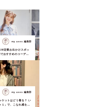
my axes 編集部
2022.04.29 Fri.
GW定番お出かけスポッ
別でおすすめのコーデも
my axes 編集部
2022.08.25 Thu.
ャケットはどう着る？ い
＋１」で、こなれ感を演