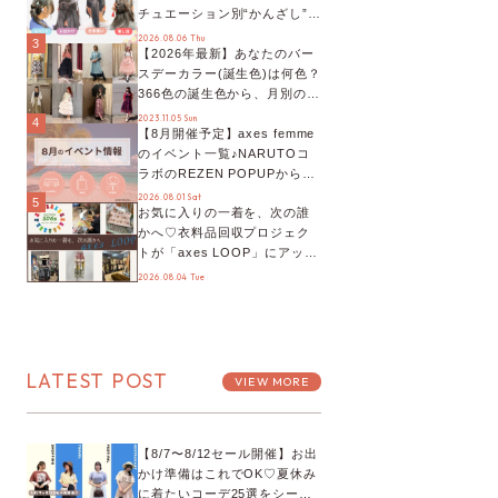
チュエーション別“かんざし”の
オススメ【ショップスタッフ
2026.08.06 Thu
3
【2026年最新】あなたのバー
編集部】
スデーカラー(誕生色)は何色？
366色の誕生色から、月別の誕
生色、バースデーカラーコー
2023.11.05 Sun
4
【8月開催予定】axes femme
デまでご紹介♡
のイベント一覧♪NARUTOコ
ラボのREZEN POPUPから、
プチYour Stage.、ティーパー
2026.08.01 Sat
5
お気に入りの一着を、次の誰
ティまで！8月の特別なイベン
かへ♡衣料品回収プロジェク
トをチェック◎
トが「axes LOOP」にアップ
デート！活用するとポイント
2026.08.04 Tue
が手に入る◎
LATEST POST
VIEW MORE
【8/7〜8/12セール開催】お出
かけ準備はこれでOK♡夏休み
に着たいコーデ25選をシーン