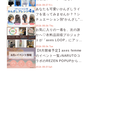
別に徹底解説！
2026.08.07 Fri.
あなたも可愛いかんざしライ
フを送ってみませんか？？シ
チュエーション別“かんざし”の
オススメ【ショップスタッフ
2026.08.06 Thu.
お気に入りの一着を、次の誰
編集部】
かへ♡衣料品回収プロジェク
トが「axes LOOP」にアップ
デート！活用するとポイント
2026.08.04 Tue.
【8月開催予定】axes femme
が手に入る◎
のイベント一覧♪NARUTOコ
ラボのREZEN POPUPから、
プチYour Stage.、ティーパー
2026.08.01 Sat.
ティまで！8月の特別なイベン
トをチェック◎