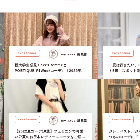
axes femme
axes femme
my axes 編集部
2022.03.29 Tue.
2022.02.26 Sat.
新大学生必見！axes femmeと
一度は行きたい、
POETIQUEで1Weekコーデ♩【2022年
ト5選！スポット
春】
ご紹介♡
axes femme
axes femme
my axes 編集部
2022.07.20 Wed.
2022.06.19 Sun.
【2022夏コーデ10選】フェミニンで可愛
ジレ、ベスト、ジ
い♡夏のお手本レディースコーデをご紹
つものコーデに「