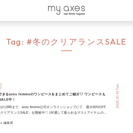
Tag:
#冬のクリアランスSALE
2023.01.10 Tue.
きるaxes femmeのワンピースをまとめてご紹介♡ ワンピースも
SALE中！
火)の18時まで、axes femme公式オンラインショップにて、最大60%OFF
クリアランスSALE」を開催中♡ 1年通して着られるマストアイテムのワ
ALE対象となっている、見逃せないチャンスとなっております♪ 今回は、
xes 編集部
にゲットできるaxes femmeのワンピースを、人気スタッフのコーデでご紹
FF!!】フリルニットワンピース 【30%OFF!!】前後２ｗａｙシャーリング