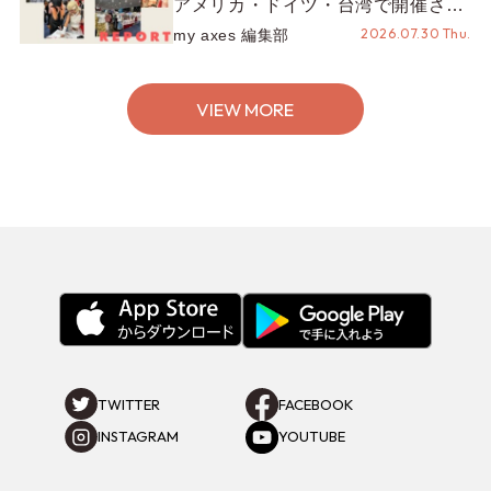
アメリカ・ドイツ・台湾で開催され
たイベントをお届け！美沙子さんか
2026.07.30 Thu.
my axes 編集部
らのコメントも♬【海外イベントレ
ポート】
VIEW MORE
TWITTER
FACEBOOK
INSTAGRAM
YOUTUBE