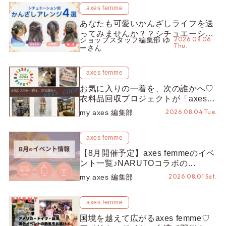
axes femme
あなたも可愛いかんざしライフを送
ってみませんか？？シチュエーショ
2026.08.06
ショップスタッフ編集部 ゆ
ン別“かんざし”のオススメ【ショッ
Thu.
ーさん
プスタッフ編集部】
axes femme
お気に入りの一着を、次の誰かへ♡
衣料品回収プロジェクトが「axes
LOOP」にアップデート！活用する
2026.08.04 Tue.
my axes 編集部
とポイントが手に入る◎
axes femme
【8月開催予定】axes femmeのイベ
ント一覧♪NARUTOコラボの
REZEN POPUPから、プチYour
2026.08.01 Sat.
my axes 編集部
Stage.、ティーパーティまで！8月
の特別なイベントをチェック◎
axes femme
国境を越えて広がるaxes femme♡