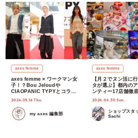
axes femme
axes femme
axes femme × ワークマン女
【月２でヌン活に行
子！？Bou Jeloudや
タが選ぶ】都内のア
CIAOPANIC TYPYとコラボ
ンティー17店舗徹
したスタイリング提案も♡見
度なし！【ショップ
2024.05.16 Thu.
2024.06.30 Sun.
どころ満載のファッションシ
編集部】
ョー in 福岡
ショップスタ
my axes 編集部
Sachi