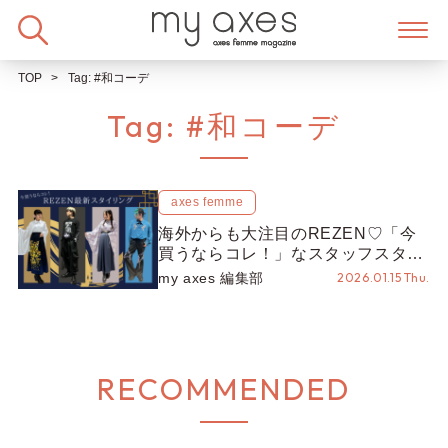
Skip
to
content
TOP
Tag:
#和コーデ
Tag:
#和コーデ
axes femme
海外からも大注目のREZEN♡「今
買うならコレ！」なスタッフスタイ
リングをご紹介♪
my axes 編集部
2026.01.15 Thu.
RECOMMENDED