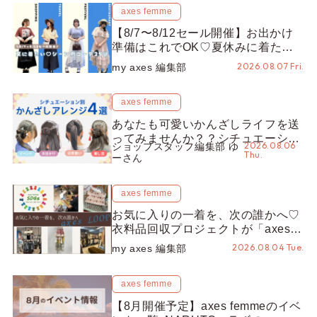
axes femme
【8/7〜8/12セール開催】お出かけ
準備はこれでOK♡夏休みに着たい
コーデ25選をシーン別に徹底解説！
2026.08.07 Fri.
my axes 編集部
axes femme
あなたも可愛いかんざしライフを送
ってみませんか？？シチュエーショ
2026.08.06
ショップスタッフ編集部 ゆ
ン別“かんざし”のオススメ【ショッ
Thu.
ーさん
プスタッフ編集部】
axes femme
お気に入りの一着を、次の誰かへ♡
衣料品回収プロジェクトが「axes
LOOP」にアップデート！活用する
2026.08.04 Tue.
my axes 編集部
とポイントが手に入る◎
axes femme
【8月開催予定】axes femmeのイベ