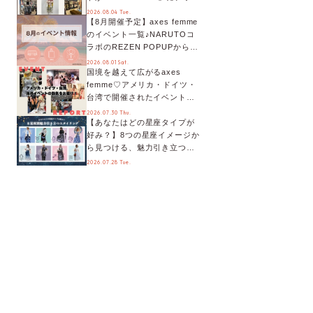
デート！活用するとポイント
2026.08.04 Tue.
【8月開催予定】axes femme
が手に入る◎
のイベント一覧♪NARUTOコ
ラボのREZEN POPUPから、
プチYour Stage.、ティーパー
2026.08.01 Sat.
国境を越えて広がるaxes
ティまで！8月の特別なイベン
femme♡アメリカ・ドイツ・
トをチェック◎
台湾で開催されたイベントを
お届け！美沙子さんからのコ
2026.07.30 Thu.
【あなたはどの星座タイプが
メントも♬【海外イベントレ
好み？】8つの星座イメージか
ポート】
ら見つける、魅力引き立つス
タイリング♡
2026.07.28 Tue.