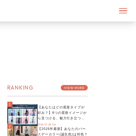
RANKING
VIEW MORE
1
【あなたはどの星座タイプが
好み？】8つの星座イメージか
ら見つける、魅力引き立つス
タイリング♡
2026.07.28 Tue
2
【2026年最新】あなたのバー
スデーカラー(誕生色)は何色？