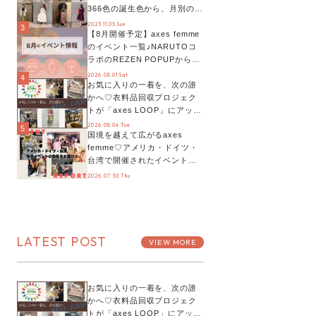
366色の誕生色から、月別の誕
生色、バースデーカラーコー
2023.11.05 Sun
3
【8月開催予定】axes femme
デまでご紹介♡
のイベント一覧♪NARUTOコ
ラボのREZEN POPUPから、
プチYour Stage.、ティーパー
2026.08.01 Sat
4
お気に入りの一着を、次の誰
ティまで！8月の特別なイベン
かへ♡衣料品回収プロジェク
トをチェック◎
トが「axes LOOP」にアップ
デート！活用するとポイント
2026.08.04 Tue
5
国境を越えて広がるaxes
が手に入る◎
femme♡アメリカ・ドイツ・
台湾で開催されたイベントを
お届け！美沙子さんからのコ
2026.07.30 Thu
メントも♬【海外イベントレ
ポート】
LATEST POST
VIEW MORE
お気に入りの一着を、次の誰
かへ♡衣料品回収プロジェク
トが「axes LOOP」にアップ