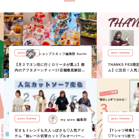
axes femme
axes femme
ショップスタッフ編集部 Sachi
2024.06.30 Sun.
2025.11.28 Fri.
【月２でヌン活に行くロリータが選ぶ】都
THANKS FE
内のアフタヌーンティー17店舗徹底解説！
ム】に注目！人気
忖度なし！【ショップスタッフ編集部】
デもご紹介♪
axes femme
axes femme
my axes 編集部
2025.05.25 Sun.
2025.02.28 Fri.
甘さもトレンドも大人っぽさも♡人気アイ
【Tシャツ特集】
テム「袖レース切替カットプルオーバー」
♡Tシャツ1枚で、