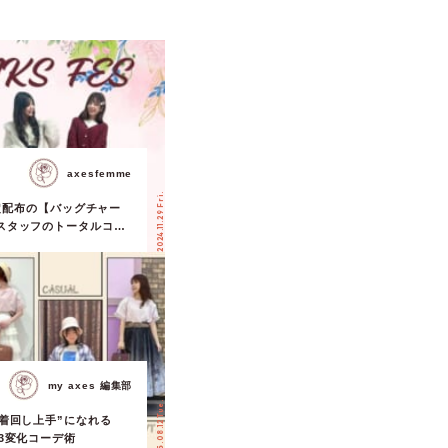
axesfemme
2024.11.29 Fri.
S限定配布の【バッグチャー
スタッフのトータルコー
my axes 編集部
2025.08.12 Tue.
“着回し上手”になれる
3変化コーデ術