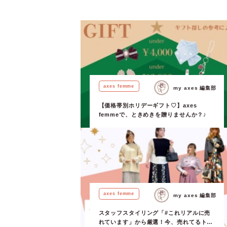
axes femme
my axes 編集部
【価格帯別ホリデーギフト♡】axes
femmeで、ときめきを贈りませんか？♪
axes femme
my axes 編集部
スタッフスタイリング「#これリアルに売
れています」から厳選！今、売れてるトレ