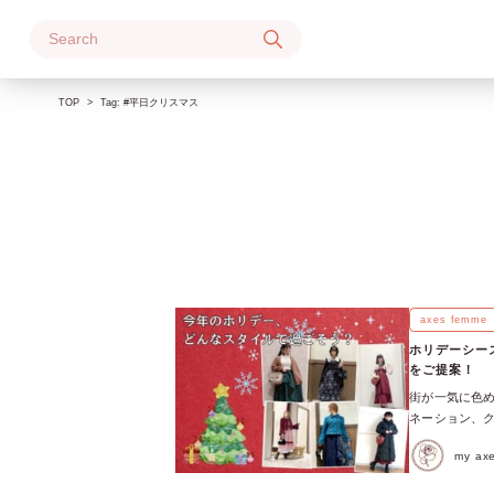
Skip
to
content
TOP
Tag:
#平日クリスマス
axes femme
ホリデーシー
をご提案！
街が一気に色め
ネーション、
ね♪ 「今年の
my a
どれにしようか
ートに悩む方向