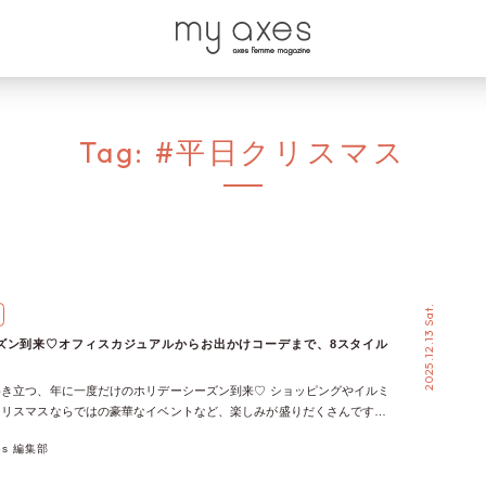
Tag:
#平日クリスマス
2025.12.13 Sat.
ズン到来♡オフィスカジュアルからお出かけコーデまで、8スタイル
き立つ、年に一度だけのホリデーシーズン到来♡ ショッピングやイルミ
クリスマスならではの豪華なイベントなど、楽しみが盛りだくさんですよ
ホリデーコーデはどうしよう？」「デートコーデやお出かけコーデの服、
xes 編集部
な」「お仕事があるけどホリデーは楽しみたい！」 ホリデーコーディネ
けに、my axes編集部イチ押しのオススメホリデーコーデをご提案♪ 自分