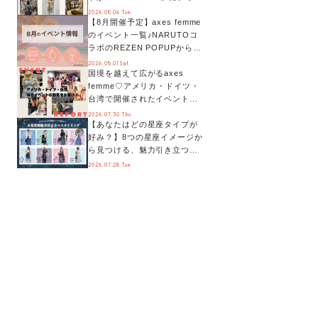
デート！活用するとポイント
2026.08.04 Tue.
【8月開催予定】axes femme
が手に入る◎
のイベント一覧♪NARUTOコ
ラボのREZEN POPUPから、
プチYour Stage.、ティーパー
2026.08.01 Sat.
国境を越えて広がるaxes
ティまで！8月の特別なイベン
femme♡アメリカ・ドイツ・
トをチェック◎
台湾で開催されたイベントを
お届け！美沙子さんからのコ
2026.07.30 Thu.
【あなたはどの星座タイプが
メントも♬【海外イベントレ
好み？】8つの星座イメージか
ポート】
ら見つける、魅力引き立つス
タイリング♡
2026.07.28 Tue.