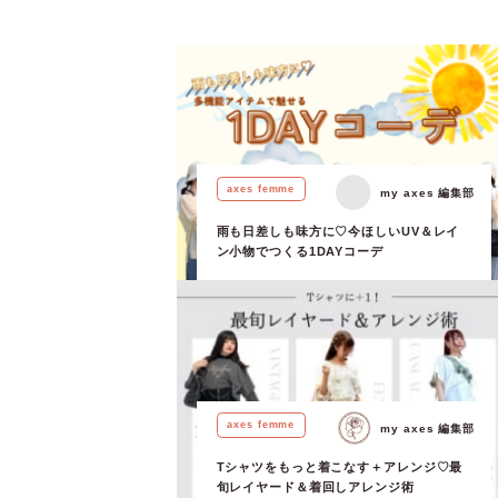
[…]
axes femme
my axes 編集部
雨も日差しも味方に♡今ほしいUV＆レイ
ン小物でつくる1DAYコーデ
axes femme
my axes 編集部
Tシャツをもっと着こなす＋アレンジ♡最
旬レイヤード＆着回しアレンジ術