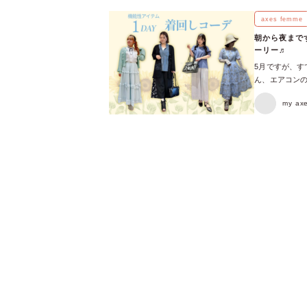
気に入りの靴
そんな梅雨時
axes femme
すめ♡ 足元を
朝から夜まで
ど、天気を気に
ーリー♬
らない！】レー
5月ですが、す
決してくれるの
ん、エアコンの
レースを使用し
カットや接触冷
チーフがaxe
my a
朝の通勤から
ある太めヒール
合わせながら、a
い！】撥水ナイ
に負けない！朝
ッグがおすすめ
が長いもの。 
ダーベルトが、
LOOK１：U
ら収納力もバ
おすすめアイテ
軽くて丈夫な
しているおすすめ
す♡ 【濡れて
き】 徐々に日
やすいお天気
ショッピングや
様に加え、袖
お出かけもエレ
◎ 裾は絞れる
４：日中の屋外
く、サッと羽織
すめアイテム♡
3選！ 曇り空
は暑くても、室
なデザインが
は、冷房対策も
見ているだけで
に♪薄手のカー
ます◎ 【梅雨
６：ボタンを閉
る日こそ、お気