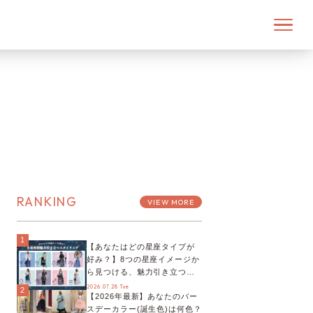
RANKING
VIEW MORE
1
【あなたはどの星座タイプが
好み？】8つの星座イメージか
ら見つける、魅力引き立つス
タイリング♡
2026.07.28 Tue
2
【2026年最新】あなたのバー
スデーカラー(誕生色)は何色？