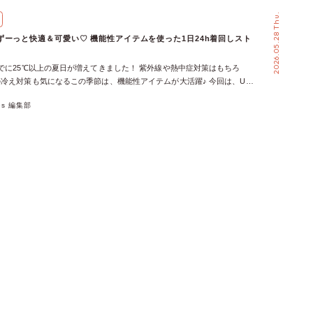
やバッグが濡れてしまうと、それだけで気分が下がってしまいませんか？
2026.05.28 Thu.
期には、雨の日も気兼ねなく使いやすいアイテムを味方につけるのがおす
守ってくれるレインブーティーや、デイリー使いしやすい撥水アイテムな
ずーっと快適＆可愛い♡ 機能性アイテムを使った1日24h着回しスト
しすぎずおしゃれを楽しめるアイテムを集めました♬ 【濡れても気にな
ス切替レインブーティー 突然の雨で靴が濡れちゃう！そんなお悩みを解
でに25℃以上の夏日が増えてきました！ 紫外線や熱中症対策はもちろ
が、レインブーティー♡ 丈夫なエナメル素材とラミネート加工を施した
冷え対策も気になるこの季節は、機能性アイテムが大活躍♪ 今回は、UV
ているので、雨の日でも安心して履けるのが嬉しいポイント◎ 薔薇のモ
感などの機能性アイテムを取り入れた、夏の1日着回しコーデをご紹介♪
s femmeらしいデザインで、足元まで華やかに演出してくれます♬ 安定感の
xes 編集部
ランチ、夕方のお出かけ、夜のお仕事終わりまで、時間帯ごとのシーンに
と滑りにくいソールで歩きやすさも抜群です！ 【濡れても気にならな
xes femmeらしいスタイルをたっぷりお届けします！ AM 8:30 【日差し
ロンリボンショルダー 雨の日のお出かけには、撥水仕様のショルダーバ
の通勤＆移動タイム】 通学・通勤や送迎など、朝は意外と外にいる時間
です！ 華やかな刺繍やリボンデザインにチェーンを組み合わせたショル
UVアイテムをうまく取り入れて、1日の始まりを快適に過ごしましょう♡
コーディネートに上品なアクセントをプラス♡ 見た目はコンパクトなが
Vカーデに晴雨兼用傘で日焼け対策♪フェミニン通勤コーデ ＼ 着用している
ッチリ◎内外のポケットは鍵やリップなどの小物をサッと取り出せます♬
ム♡ ／ LOOK２：朝の送迎にも♪デイリーに活躍するママコーデ ＼ 着用
ナイロン素材に撥水加工を施しているので、雨の日のお出かけにも安心で
アイテム♡ ／ PM 12:00 【紫外線MAX！日中のショッピング＆外歩
も気にならない！】撥水加工レース袖ブルゾン 少し肌寒かったり、変わり
差しが強くなるお昼の時間帯は、UV対策アイテムが欠かせない♡ 日中の
が気になるときは、撥水加工付きのブルゾンが心強い♡ 水をはじく撥水仕
街歩きも、気分が上がるスタイリングで楽しむのが◎ LOOK３：日中の
口はゴム仕様で腕まくりしやすく、アクティブに動きたい日にもぴったり
ガントに日差しをガード♪ ＼ 着用しているおすすめアイテム♡ ／ LOOK
仕様でシルエットを調整できます！ パンツにもスカートにも合わせやす
でも日焼け防止♪UV対策に見えないおしゃれコーデ ＼ 着用しているおす
れる優秀アイテムです♬ 紫陽花が咲く季節を楽しむ♡梅雨映えアイテム
 ／ PM 2:30 【エアコンの冷えをガード！室内のランチ＆カフェ休憩】 外
が続く梅雨こそ、お気に入りのアイテムで気分を上げてみませんか？ 繊細
内に入るとひんやり…なんて経験ありませんか？ ランチやカフェ時間
目を惹く傘やパーカー、そしてこの季節ならではの紫陽花モチーフなど、
叶う軽やかな羽織りアイテムが活躍します！ LOOK５：室内の冷え対策
心が弾むアイテムをご紹介♡ 雨の日のお出かけがきっと楽しみに変わり
ディガンは持ち運びにも◎ ＼ 着用しているおすすめアイテム♡ ／ LOOK
映えアイテムはこれ♡】レース柄晴雨兼用ショート傘 空がどんよりしてい
めてトップス風に。きれいめモノトーンスタイル ＼ 着用しているおすす
に入りの傘で気分を上げませんか？♡ 繊細なレースを思わせるエレガン