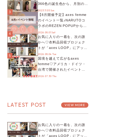
366色の誕生色から、月別の誕
生色、バースデーカラーコー
2023.11.05 Sun
3
【8月開催予定】axes femme
デまでご紹介♡
のイベント一覧♪NARUTOコ
ラボのREZEN POPUPから、
プチYour Stage.、ティーパー
2026.08.01 Sat
4
お気に入りの一着を、次の誰
ティまで！8月の特別なイベン
かへ♡衣料品回収プロジェク
トをチェック◎
トが「axes LOOP」にアップ
デート！活用するとポイント
2026.08.04 Tue
5
国境を越えて広がるaxes
が手に入る◎
femme♡アメリカ・ドイツ・
台湾で開催されたイベントを
お届け！美沙子さんからのコ
2026.07.30 Thu
メントも♬【海外イベントレ
ポート】
LATEST POST
VIEW MORE
お気に入りの一着を、次の誰
かへ♡衣料品回収プロジェク
トが「axes LOOP」にアップ