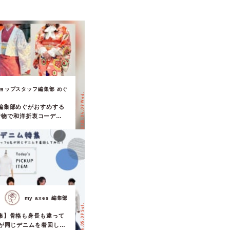
ョップスタッフ編集部 めぐ
2025.04.09 Wed.
編集部めぐがおすめする
e×着物で和洋折衷コーデ
ッフ編集部】
my axes 編集部
2026.05.09 Sat.
集】骨格も身長も違って
名が同じデニムを着回し