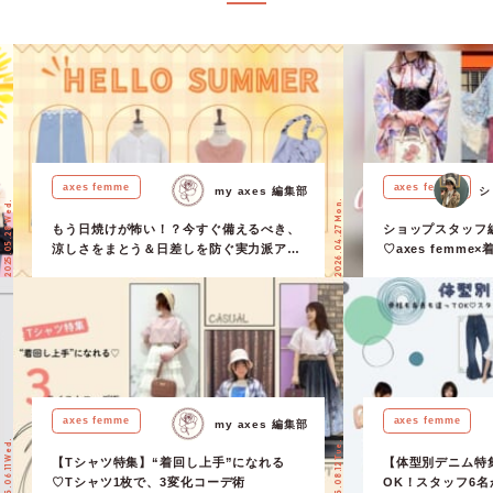
axes femme
axes femme
my axes 編集部
シ
2026.04.27 Mon.
2025.05.28 Wed.
もう日焼けが怖い！？今すぐ備えるべき、
ショップスタッフ
涼しさをまとう＆日差しを防ぐ実力派アイ
♡axes femm
テム7選【吸水速乾・UVカット】
☆【ショップスタ
axes femme
axes femme
my axes 編集部
2025.06.11 Wed.
2025.08.12 Tue.
【Tシャツ特集】“着回し上手”になれる
【体型別デニム特
♡Tシャツ1枚で、3変化コーデ術
OK！スタッフ6