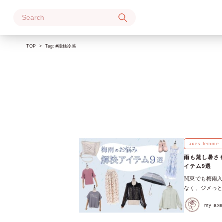
Skip
to
content
TOP
Tag:
#接触冷感
axes femme
雨も蒸し暑さ
イテム9選
関東でも梅雨入
なく、ジメっ
したいですよね
my a
いアイテムなど
れてみてくださ