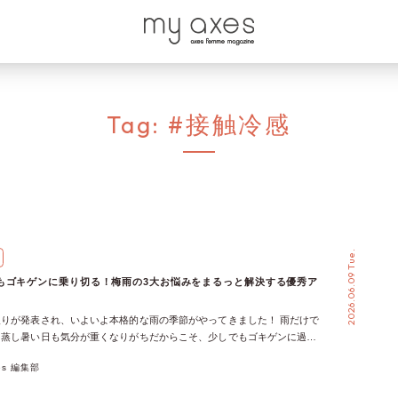
Tag:
#接触冷感
2026.06.09 Tue.
もゴキゲンに乗り切る！梅雨の3大お悩みをまるっと解決する優秀ア
りが発表され、いよいよ本格的な雨の季節がやってきました！ 雨だけで
と蒸し暑い日も気分が重くなりがちだからこそ、少しでもゴキゲンに過ご
♡ 今回は、雨の日のお出かけに頼れるアイテムや、快適な着心地が嬉し
xes 編集部
をピックアップ♬ 気になるアイテムを見つけて、雨の日コーデに取り入
いね♡ 雨の日だって軽やかに♪濡れても気になりにくいアイテム3選♡ お