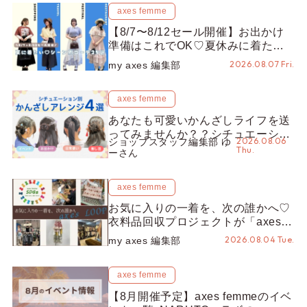
axes femme
【8/7〜8/12セール開催】お出かけ
準備はこれでOK♡夏休みに着たい
コーデ25選をシーン別に徹底解説！
2026.08.07 Fri.
my axes 編集部
axes femme
あなたも可愛いかんざしライフを送
ってみませんか？？シチュエーショ
2026.08.06
ショップスタッフ編集部 ゆ
ン別“かんざし”のオススメ【ショッ
Thu.
ーさん
プスタッフ編集部】
axes femme
お気に入りの一着を、次の誰かへ♡
衣料品回収プロジェクトが「axes
LOOP」にアップデート！活用する
2026.08.04 Tue.
my axes 編集部
とポイントが手に入る◎
axes femme
【8月開催予定】axes femmeのイベ