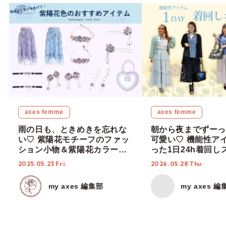
axes femme
axes femme
雨の日も、ときめきを忘れな
朝から夜までずーっ
い♡ 紫陽花モチーフのファッ
可愛い♡ 機能性ア
ション小物＆紫陽花カラーで
った1日24h着回し
梅雨で楽しんで♪
♬
2025.05.23 Fri.
2026.05.28 Thu.
my axes 編集部
my axes 編