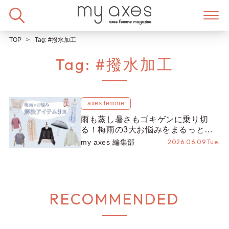
Skip
to
content
TOP
Tag:
#撥水加工
Tag:
#撥水加工
axes femme
雨も蒸し暑さもゴキゲンに乗り切
る！梅雨の3大お悩みをまるっと解
決する優秀アイテム9選
my axes 編集部
2026.06.09 Tue.
RECOMMENDED