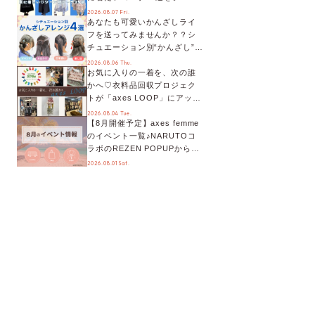
別に徹底解説！
2026.08.07 Fri.
あなたも可愛いかんざしライ
フを送ってみませんか？？シ
チュエーション別“かんざし”の
オススメ【ショップスタッフ
2026.08.06 Thu.
お気に入りの一着を、次の誰
編集部】
かへ♡衣料品回収プロジェク
トが「axes LOOP」にアップ
デート！活用するとポイント
2026.08.04 Tue.
【8月開催予定】axes femme
が手に入る◎
のイベント一覧♪NARUTOコ
ラボのREZEN POPUPから、
プチYour Stage.、ティーパー
2026.08.01 Sat.
ティまで！8月の特別なイベン
トをチェック◎