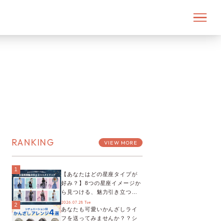
RANKING
VIEW MORE
1
【あなたはどの星座タイプが
好み？】8つの星座イメージか
ら見つける、魅力引き立つス
タイリング♡
2026.07.28 Tue
2
あなたも可愛いかんざしライ
フを送ってみませんか？？シ