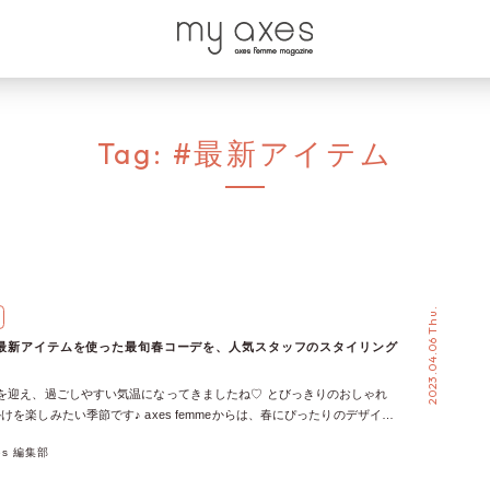
Tag:
#最新アイテム
2023.04.06 Thu.
mme最新アイテムを使った最旬春コーデを、人気スタッフのスタイリング
を迎え、過ごしやすい気温になってきましたね♡ とびっきりのおしゃれ
けを楽しみたい季節です♪ axes femmeからは、春にぴったりのデザイ
イテムが多数リリースされています。 ということで今回は、axes femme
xes 編集部
を使った春コーデを、人気スタッフのスタイリングでご紹介！ たんぽぽ
ワンピース × たんぽぽ刺繍ニットボレロ × レース襟ブラウスプル タイ付