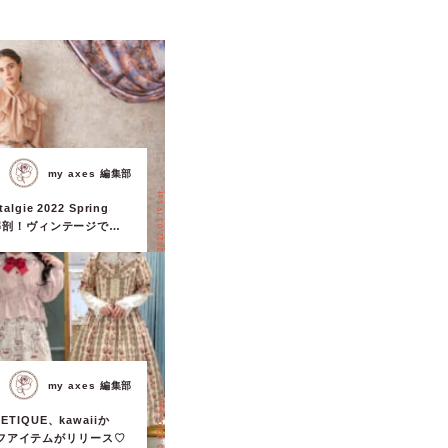
my axes 編集部
2022.03.19 Sat.
algie 2022 Spring
 徹底解剖！ヴィンテージでラ
界観をお届け。
my axes 編集部
2023.02.05 Sun.
OETIQUE、kawaiiか
フアイテムがリリース♡