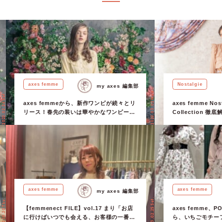
axes femme
Nostalgie
my axes 編集部
2022.03.02 Wed.
2022.02.26 Sat.
axes femmeから、新作ワンピが続々とリ
axes femme Nost
リース！春先の装いは華やかなワンピース
Collection
で♡
グジュアリーな世
axes femme
axes femme
my axes 編集部
2023.02.25 Sat.
2022.10.20 Thu.
【femmenect FILE】vol.17 まり「お店
axes femme、P
に行けばいつでも会える、お客様の一番の
ら、いちごモチー