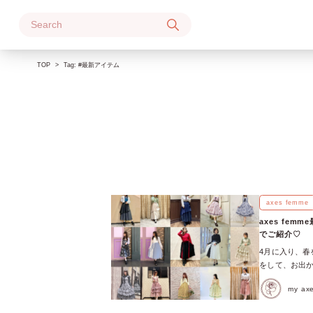
Skip
to
content
TOP
Tag:
#最新アイテム
axes femme
axes fe
でご紹介♡
4月に入り、春
をして、お出か
ン・素材感のア
my a
の最新アイテム
柄ロングキャミ