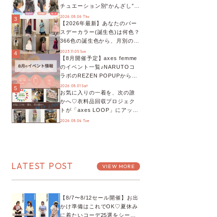
チュエーション別“かんざし”の
オススメ【ショップスタッフ
2026.08.06 Thu
3
【2026年最新】あなたのバー
編集部】
スデーカラー(誕生色)は何色？
366色の誕生色から、月別の誕
生色、バースデーカラーコー
2023.11.05 Sun
4
【8月開催予定】axes femme
デまでご紹介♡
のイベント一覧♪NARUTOコ
ラボのREZEN POPUPから、
プチYour Stage.、ティーパー
2026.08.01 Sat
5
お気に入りの一着を、次の誰
ティまで！8月の特別なイベン
かへ♡衣料品回収プロジェク
トをチェック◎
トが「axes LOOP」にアップ
デート！活用するとポイント
2026.08.04 Tue
が手に入る◎
LATEST POST
VIEW MORE
【8/7〜8/12セール開催】お出
かけ準備はこれでOK♡夏休み
に着たいコーデ25選をシーン