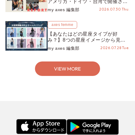
アメリカ・ドイツ・台湾で開催され
たイベントをお届け！美沙子さんか
2026.07.30 Thu.
my axes 編集部
らのコメントも♬【海外イベントレ
ポート】
axes femme
【あなたはどの星座タイプが好
み？】8つの星座イメージから見つ
ける、魅力引き立つスタイリング♡
2026.07.28 Tue.
my axes 編集部
VIEW MORE