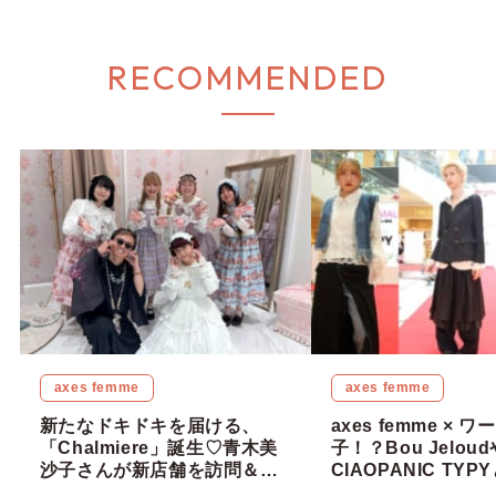
RECOMMENDED
axes femme
axes femme
新たなドキドキを届ける、
axes femme × 
「Chalmiere」誕生♡青木美
子！？Bou Jeloud
沙子さんが新店舗を訪問＆大
CIAOPANIC TY
阪に待望の単独店舗OPEN！
したスタイリング提