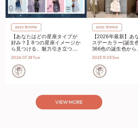
axes femme
axes femme
【あなたはどの星座タイプが
【2026年最新】あ
好み？】8つの星座イメージか
スデーカラー(誕生
ら見つける、魅力引き立つス
366色の誕生色か
タイリング♡
誕生色、バースデー
2026.07.28 Tue
2023.11.05 Sun
ーデまでご紹介♡
VIEW MORE