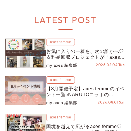
LATEST POST
axes femme
お気に入りの一着を、次の誰かへ♡
衣料品回収プロジェクトが「axes
LOOP」にアップデート！活用する
2026.08.04 Tue.
my axes 編集部
とポイントが手に入る◎
axes femme
【8月開催予定】axes femmeのイベ
ント一覧♪NARUTOコラボの
REZEN POPUPから、プチYour
2026.08.01 Sat.
my axes 編集部
Stage.、ティーパーティまで！8月
の特別なイベントをチェック◎
axes femme
国境を越えて広がるaxes femme♡