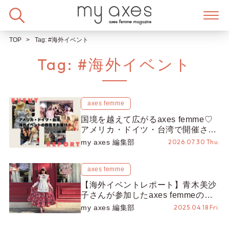
Skip
to
content
TOP
Tag:
#海外イベント
Tag:
#海外イベント
axes femme
国境を越えて広がるaxes femme♡
アメリカ・ドイツ・台湾で開催され
たイベントをお届け！美沙子さんか
my axes 編集部
2026.07.30 Thu.
らのコメントも♬【海外イベントレ
ポート】
axes femme
【海外イベントレポート】青木美沙
子さんが参加したaxes femmeの韓
国POP UPは大盛況♡2日間の様子
my axes 編集部
2025.04.18 Fri.
をレポート！