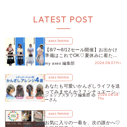
LATEST POST
axes femme
【8/7〜8/12セール開催】お出かけ
準備はこれでOK♡夏休みに着たい
コーデ25選をシーン別に徹底解説！
2026.08.07 Fri.
my axes 編集部
axes femme
あなたも可愛いかんざしライフを送
ってみませんか？？シチュエーショ
2026.08.06
ショップスタッフ編集部 ゆ
ン別“かんざし”のオススメ【ショッ
Thu.
ーさん
プスタッフ編集部】
axes femme
お気に入りの一着を、次の誰かへ♡