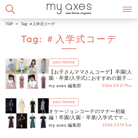
Skip
to
content
TOP
Tag:
＃入学式コーデ
Tag:
＃入学式コーデ
axes femme
【お子さんママさんコーデ】卒園/入
園・卒業/入学式におすすめの親子コ
ーデをご紹介♪
my axes 編集部
2024.03.21 Thu.
axes femme
オケージョンコーデのマナー初級
編！卒園/入園・卒業/入学式でママ
が必ず抑えたいポイントは？
my axes 編集部
2024.03.19 Tue.