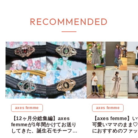
RECOMMENDED
axes femme
axes femme
【12ヶ月分総集編】axes
【axes femme
femmeが1年間かけてお送り
可愛いママのまま♡ 
してきた、誕生石モチーフゴ
におすすめのファッ
ムベルトの最終章がついに登
イテム8選をご紹介