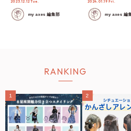
2023.12.12 Tue.
2024.01.19 Fri.
場♡
my axes 編集部
my axes 編
RANKING
1
2