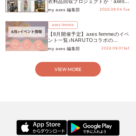
衣料品回収プロジェクトが「axes
LOOP」にアップデート！活用する
2026.08.04 Tue.
my axes 編集部
とポイントが手に入る◎
axes femme
【8月開催予定】axes femmeのイベ
ント一覧♪NARUTOコラボの
REZEN POPUPから、プチYour
2026.08.01 Sat.
my axes 編集部
Stage.、ティーパーティまで！8月
の特別なイベントをチェック◎
VIEW MORE