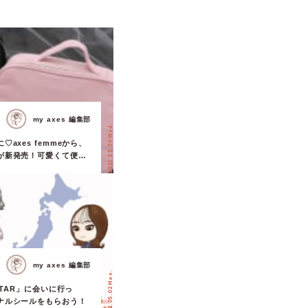
my axes 編集部
2022.03.09 Wed.
axes femmeから、
が新発売！可愛くて便利
でキャリーバッグを彩ろ
my axes 編集部
2022.05.02 Mon.
STAR」に会いに行っ
ナルシールをもらおう！