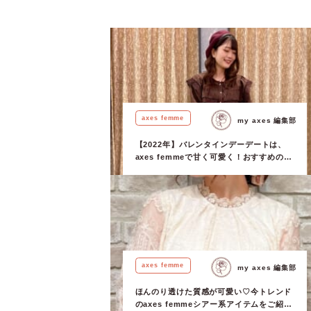
axes femme
my axes 編集部
【2022年】バレンタインデーデートは、
axes femmeで甘く可愛く！おすすめのチ
ョコレートコーデ5選！
axes femme
my axes 編集部
ほんのり透けた質感が可愛い♡今トレンド
のaxes femmeシアー系アイテムをご紹