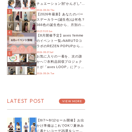
チュエーション別“かんざし”の
オススメ【ショップスタッフ
2026.08.06 Thu
3
【2026年最新】あなたのバー
編集部】
スデーカラー(誕生色)は何色？
366色の誕生色から、月別の誕
生色、バースデーカラーコー
2023.11.05 Sun
4
【8月開催予定】axes femme
デまでご紹介♡
のイベント一覧♪NARUTOコ
ラボのREZEN POPUPから、
プチYour Stage.、ティーパー
2026.08.01 Sat
5
お気に入りの一着を、次の誰
ティまで！8月の特別なイベン
かへ♡衣料品回収プロジェク
トをチェック◎
トが「axes LOOP」にアップ
デート！活用するとポイント
2026.08.04 Tue
が手に入る◎
LATEST POST
VIEW MORE
【8/7〜8/12セール開催】お出
かけ準備はこれでOK♡夏休み
に着たいコーデ25選をシーン