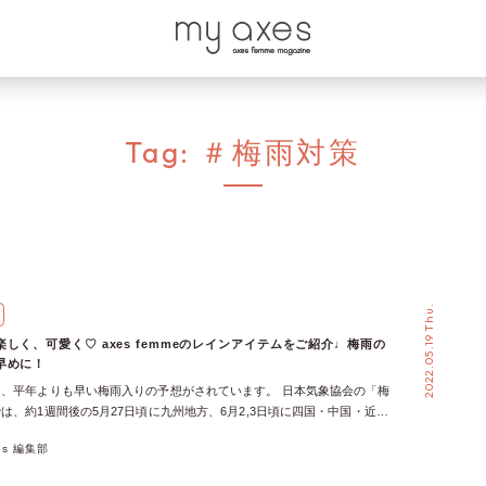
Tag:
＃梅雨対策
2022.05.19 Thu.
しく、可愛く♡ axes femmeのレインアイテムをご紹介♩梅雨の
早めに！
、平年よりも早い梅雨入りの予想がされています。 日本気象協会の「梅
は、約1週間後の5月27日頃に九州地方、6月2,3日頃に四国・中国・近
6月4日頃に関東・甲信地方、6月8,9日頃に北陸・東北地方で梅雨入りす
xes 編集部
した。 大雨対策のレインアイテムは、梅雨前にしっかりと揃えておきた
回は、雨の日でも楽しく可愛く過ごせる、axes femmeのレインアイテム