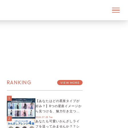
RANKING
VIEW MORE
1
【あなたはどの星座タイプが
好み？】8つの星座イメージか
ら見つける、魅力引き立つス
タイリング♡
2026.07.28 Tue
2
あなたも可愛いかんざしライ
フを送ってみませんか？？シ