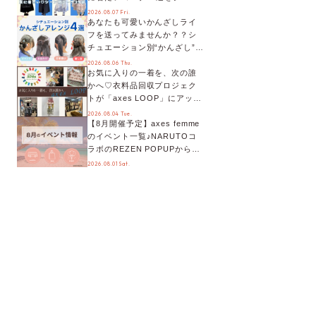
別に徹底解説！
2026.08.07 Fri.
あなたも可愛いかんざしライ
フを送ってみませんか？？シ
チュエーション別“かんざし”の
オススメ【ショップスタッフ
2026.08.06 Thu.
お気に入りの一着を、次の誰
編集部】
かへ♡衣料品回収プロジェク
トが「axes LOOP」にアップ
デート！活用するとポイント
2026.08.04 Tue.
【8月開催予定】axes femme
が手に入る◎
のイベント一覧♪NARUTOコ
ラボのREZEN POPUPから、
プチYour Stage.、ティーパー
2026.08.01 Sat.
ティまで！8月の特別なイベン
トをチェック◎