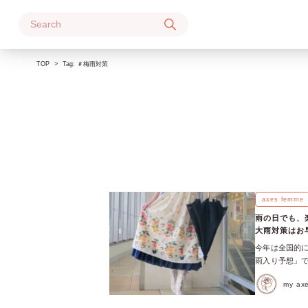
Skip
to
content
TOP
Tag:
＃梅雨対策
axes femme
雨の日でも、楽
大雨対策はお
今年は全国的に
雨入り予想」で
畿・東海地方、
my a
ると発表されま
いところ。 今