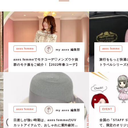
axes femme
axes femme
my axes 編集部
2022.02.20 Sun.
2022.02.11 Fri.
axes femmeでモテコーデ♡メンズウケ抜
旅行をもっと快適に♡
群のモテ服をご紹介！【2022年春コーデ】
トラベルシリーズ
なトラベルグッズ
っ♩
axes femme
EVENT
my axes 編集部
2022.04.19 Tue.
2022.04.22 Fri.
日差しが強い時期は、axes femmeのUV
全国の「STAFF 
カットアイテムで、おしゃれに紫外線対策
て、限定のオリジ