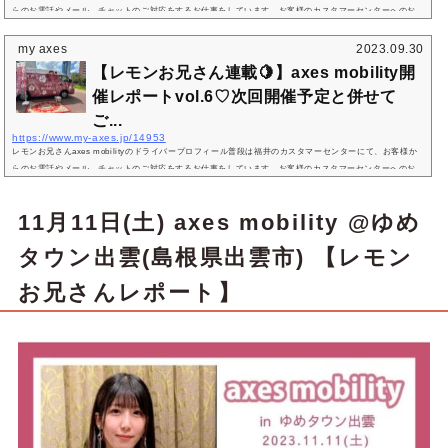
らのお電話やメール、チャットのご対応をするお仕事をしています。お客様のカスタマーセンターへのお
問い合わせに対するご返答をさせていただいたのは、もしかしたら私かも！？レモンお兄さん今回は、8月
11日(土)青森県 イオンモール下田、12日(日)秋田県 イオンモール秋田、13日(月)宮城県 イオンモール石巻
my axes
2023.09.30
にて開催されたaxes mobilityのレポートをします！下田と石巻は、以前は店舗があったけれどもなくなっ
【レモンお兄さん連載🍋】axes mobility開
てしまったエリアなの...
催レポートvol.6♡次回開催予定と併せて
ご...
https://www.my-axes.jp/14953
レモンお兄さんaxes mobilityのドライバープロフィール普段は福井のカスタマーセンターにて、お客様か
らのお電話やメール、チャットのご対応をするお仕事をしています。お客様のカスタマーセンターへのお
問い合わせに対するご返答をさせていただいたのは、もしかしたら私かも！？レモンお兄さん今回は、9月
2日(土)埼玉県 イオンモール川口前川、3日(日)東京都 新宿サザンテラス、16日(土)奈良県 イオンモール橿
11月11日(土) axes mobility @ゆめ
原、17日(日)和歌山県 イオンモール和歌山にて開催されたaxes mobilityのレポートをします！「レモンお
兄さん」と呼ばれるよ...
タウン出雲(島根県出雲市) 【レモン
お兄さんレポート】