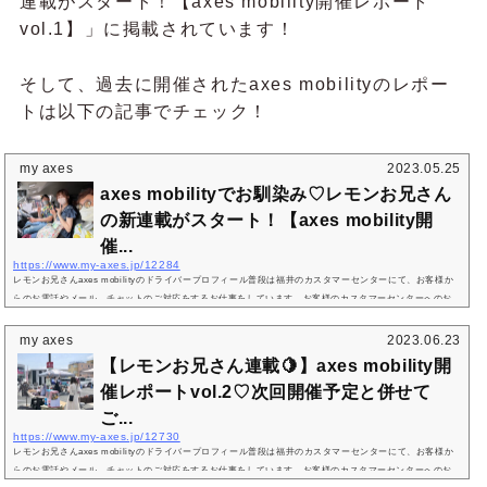
連載がスタート！【axes mobility開催レポート
vol.1】」に掲載されています！
そして、過去に開催されたaxes mobilityのレポー
トは以下の記事でチェック！
my axes
2023.05.25
axes mobilityでお馴染み♡レモンお兄さん
の新連載がスタート！【axes mobility開
催...
https://www.my-axes.jp/12284
レモンお兄さんaxes mobilityのドライバープロフィール普段は福井のカスタマーセンターにて、お客様か
らのお電話やメール、チャットのご対応をするお仕事をしています。お客様のカスタマーセンターへのお
問い合わせに対するご返答をさせていただいたのは、もしかしたら私かも！？「レモンお兄さん」と呼ば
れるようになったきっかけレモンお兄さんaxes mobilityで盛岡・宮城・茨城などを回っていたときに、AX
my axes
2023.06.23
ES-Xのレモン柄のシャツを着ていたのがきっかけで、IGARASHI-KUN(五十嵐社長)に命名してもらいまし
【レモンお兄さん連載🍋】axes mobility開
た。その後、みずほさんがIns...
催レポートvol.2♡次回開催予定と併せて
ご...
https://www.my-axes.jp/12730
レモンお兄さんaxes mobilityのドライバープロフィール普段は福井のカスタマーセンターにて、お客様か
らのお電話やメール、チャットのご対応をするお仕事をしています。お客様のカスタマーセンターへのお