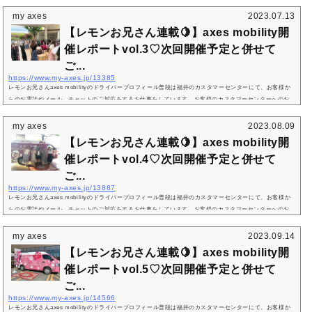
問い合わせに対するご返答をさせていただいたのは、もしかしたら私かも！？レモンお兄さん今回は、5月
27日(土) アリオ橋本、5月28日(日) イオンモール成田にて開催されたaxes mobilityのレポートをします！
my axes
2023.07.13
朝から20~30名が並ぶなど、２日間ともに、たくさんのお客様が来てくださりました。天気もとっても良
【レモンお兄さん連載🍋】axes mobility開
く、完全にmobility日和の...
催レポートvol.3♡次回開催予定と併せて
ご...
https://www.my-axes.jp/13385
レモンお兄さんaxes mobilityのドライバープロフィール普段は福井のカスタマーセンターにて、お客様か
らのお電話やメール、チャットのご対応をするお仕事をしています。お客様のカスタマーセンターへのお
問い合わせに対するご返答をさせていただいたのは、もしかしたら私かも！？レモンお兄さん今回は、6月
24日(土)BRANCH大津京、6月25日(日)イオンモール倉敷にて開催されたaxes mobilityのレポートをしま
my axes
2023.08.09
す！朝から40名ほどの行列ができているなど、たくさんのお客様が来てくださりました。いつも通り、最
【レモンお兄さん連載🍋】axes mobility開
高のaxes mobilityとなりまし...
催レポートvol.4♡次回開催予定と併せて
ご...
https://www.my-axes.jp/13887
レモンお兄さんaxes mobilityのドライバープロフィール普段は福井のカスタマーセンターにて、お客様か
らのお電話やメール、チャットのご対応をするお仕事をしています。お客様のカスタマーセンターへのお
問い合わせに対するご返答をさせていただいたのは、もしかしたら私かも！？レモンお兄さん今回は、7月
15日(土)イオンモール宮崎、16日(日)イオンモール熊本、17日(月)ゆめタウン佐賀にて開催されたaxes mo
my axes
2023.09.14
bilityのレポートをします！夏真っ只中ということで、3日間通してものすごく暑かったのですが、とにかく
【レモンお兄さん連載🍋】axes mobility開
楽しかったです…！基本...
催レポートvol.5♡次回開催予定と併せて
ご...
https://www.my-axes.jp/14566
レモンお兄さんaxes mobilityのドライバープロフィール普段は福井のカスタマーセンターにて、お客様か