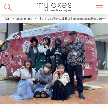
Skip
to
content
TOP
axes femme
【レモンお兄さん連載🍋】axes mobility開催レポ