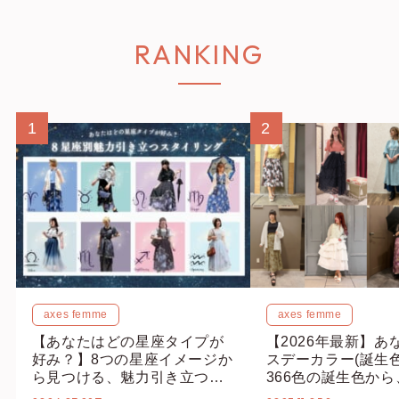
RANKING
1
2
axes femme
axes femme
【あなたはどの星座タイプが
【2026年最新】あ
好み？】8つの星座イメージか
スデーカラー(誕生
ら見つける、魅力引き立つス
366色の誕生色か
タイリング♡
誕生色、バースデー