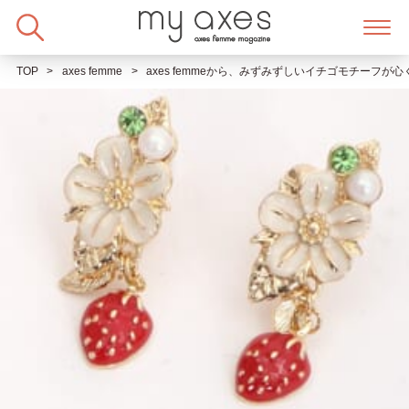
Skip
to
content
TOP
axes femme
axes femmeから、みずみずしいイチゴモチーフ