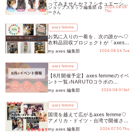
ってみませんか？？シチュエーショ
2026.08.06
ショップスタッフ編集部 ゆ
ン別“かんざし”のオススメ【ショッ
Thu.
ーさん
プスタッフ編集部】
axes femme
お気に入りの一着を、次の誰かへ♡
衣料品回収プロジェクトが「axes
LOOP」にアップデート！活用する
2026.08.04 Tue.
my axes 編集部
とポイントが手に入る◎
axes femme
【8月開催予定】axes femmeのイベ
ント一覧♪NARUTOコラボの
REZEN POPUPから、プチYour
2026.08.01 Sat.
my axes 編集部
Stage.、ティーパーティまで！8月
の特別なイベントをチェック◎
axes femme
国境を越えて広がるaxes femme♡
アメリカ・ドイツ・台湾で開催され
たイベントをお届け！美沙子さんか
2026.07.30 Thu.
my axes 編集部
らのコメントも♬【海外イベントレ