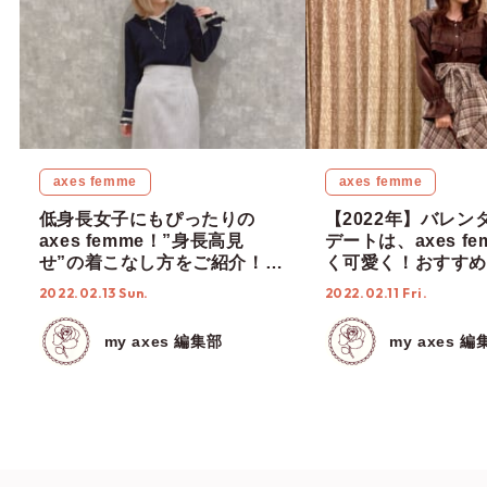
axes femme
axes femme
低身長女子にもぴったりの
【2022年】バレン
axes femme！”身長高見
デートは、axes f
せ”の着こなし方をご紹介！
く可愛く！おすすめ
【2022年春コーデ】
レートコーデ5選！
2022.02.13 Sun.
2022.02.11 Fri.
my axes 編集部
my axes 編