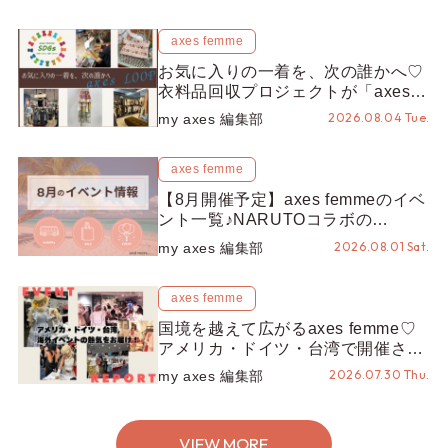
プスタッフ編集部】
axes femme
お気に入りの一着を、次の誰かへ♡
衣料品回収プロジェクトが「axes
LOOP」にアップデート！活用する
2026.08.04 Tue.
my axes 編集部
とポイントが手に入る◎
axes femme
【8月開催予定】axes femmeのイベ
ント一覧♪NARUTOコラボの
REZEN POPUPから、プチYour
2026.08.01 Sat.
my axes 編集部
Stage.、ティーパーティまで！8月
の特別なイベントをチェック◎
axes femme
国境を越えて広がるaxes femme♡
アメリカ・ドイツ・台湾で開催され
たイベントをお届け！美沙子さんか
2026.07.30 Thu.
my axes 編集部
らのコメントも♬【海外イベントレ
ポート】
VIEW MORE