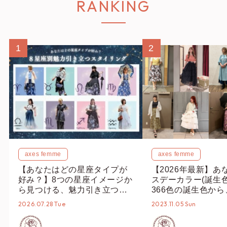
RANKING
1
2
axes femme
axes femme
【あなたはどの星座タイプが
【2026年最新】あ
好み？】8つの星座イメージか
スデーカラー(誕生
ら見つける、魅力引き立つス
366色の誕生色か
タイリング♡
誕生色、バースデー
2026.07.28 Tue
2023.11.05 Sun
ーデまでご紹介♡