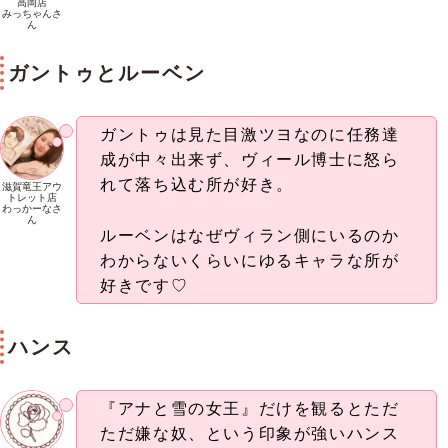
高岡店
みっちゃんさ
ん
ガントゥとルーベン
ガントゥは見た目激ツヨなのに任務達
成が中々出来ず、ヴィール博士に怒ら
れて落ち込む所が好き。
滋賀竜王アウ
トレット店
わっかーなさ
ん
ルーベンはなぜヴィラン側にいるのか
わからないくらいにゆるキャラな所が
好きです♡
ハンス
『アナと雪の女王』だけを観るとただ
ただ嫌な奴、という印象が強いハンス