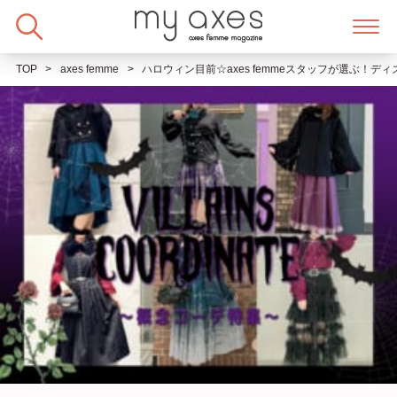
Skip
to
content
TOP
axes femme
ハロウィン目前☆axes femmeスタッフが選ぶ！