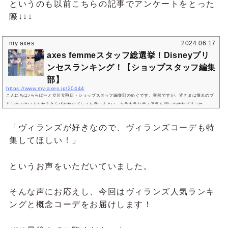
というのも以前こちらの記事でアンケートをとった
際↓↓↓
my axes
2024.06.17
axes femmeスタッフ総選挙！Disneyプリ
ンセスランキング！【ショップスタッフ編集
部】
https://www.my-axes.jp/20444
こんにちは♪ららぽーと立川立飛店・ショップスタッフ編集部のめぐです。突然ですが、皆さまは憧れのプ
リンセスはいますか？きらびやかなドレスを身にまとい、キラキラなティアラを頭にのせたプリンセ
ス…。時にはあでやかに王子様とダンスを踊り、時には凛とした眼差しで困難に立ち向かうその姿に、憧
れを抱いた方も多いのではないでしょうか？今回はaxes femme全国のスタッフに好きなディズニープリン
「ヴィランズが好きなので、ヴィランズコーデも特
セスを大調査！！今までも数々のコラボを行い、axes femmeとの親和性も高いディズニープリンセス♪ス
集してほしい！」
タッフの中にもファンがいっぱいで...
というお声をいただいていました。
そんな声にお応えし、今回はヴィランズ人気ランキ
ングと概念コーデをお届けします！