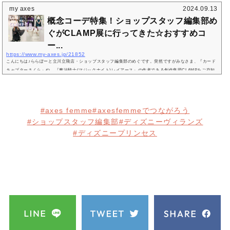
my axes
2024.09.13
概念コーデ特集！ショップスタッフ編集部め
ぐがCLAMP展に行ってきた☆おすすめコ
ー...
https://www.my-axes.jp/21852
こんにちは♪ららぽーと立川立飛店・ショップスタッフ編集部のめぐです。突然ですがみなさま、『カード
キャプターさくら』や、『魔法騎士(マジックナイト)レイアース』の作者である創作集団CLAMPをご存知
でしょうか？現在、そんなCLAMP先生の軌跡をたどる『CLAMP展』が開催中！ 会期は9/23までと、残り
わずかとなっています。CLAMP先生の作品で育ったと言っても過言ではない私も、開催2日目にお邪魔
し、たいへん楽しく貴重な時間を過ごさせていただきました♪展示もさることながら、お客様もどことなく
キャラクターを彷彿とさせるお洋服...
#axes femme
#axesfemmeでつながろう
#ショップスタッフ編集部
#ディズニーヴィランズ
#ディズニープリンセス