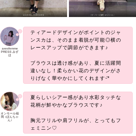
axesfemme PRESS みずほ
イオンモール福岡 ♪ぽんちゃん♪
ティアードデザインがポイントのジャ
ンスカは、そのまま着脱が可能◎横の
レースアップで調節ができます♪
axesfemme
PRESS みず
ほ
ブラウスは透け感があり、夏に活躍間
違いなし！柔らかい花のデザインがさ
りげなく華やかにしてくれますᵕ̈*
夏らしいシアー感があり水彩タッチな
花柄が鮮やかなブラウスです♪
オンモール福
岡 ♪ぽんちゃ
胸元フリルや肩フリルが、とってもフ
ん♪
ェミニン♡