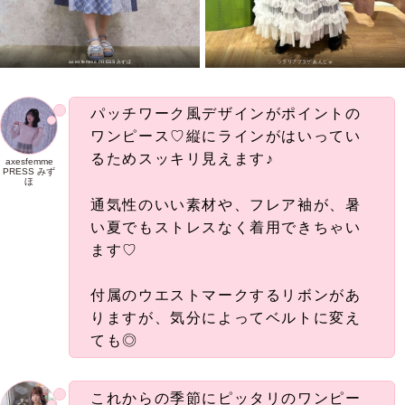
axesfemme PRESS みずほ
ソラリアプラザ あんじゅ
パッチワーク風デザインがポイントの
ワンピース♡縦にラインがはいってい
るためスッキリ見えます♪
axesfemme
PRESS みず
ほ
通気性のいい素材や、フレア袖が、暑
い夏でもストレスなく着用できちゃい
ます♡
付属のウエストマークするリボンがあ
りますが、気分によってベルトに変え
ても◎
これからの季節にピッタリのワンピー