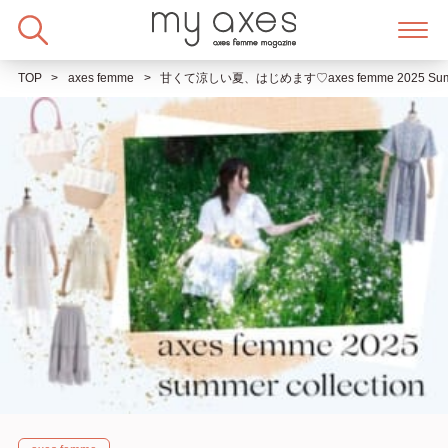
Skip
to
content
TOP
axes femme
甘くて涼しい夏、はじめます♡axes femme 2025 Summe