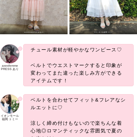
axesfemme PRESS あり
イオンモール福岡 トミー
チュール素材が軽やかなワンピース♡
ベルトでウエストマークすると印象が
axesfemme
PRESS あり
変わってまた違った楽しみ方ができる
アイテムです！
ベルトを合わせてフィット&フレアなシ
ルエットに♡
イオンモール
福岡 トミー
涼しく締め付けもないので楽ちんな着
心地◎ロマンティックな雰囲気で夏の