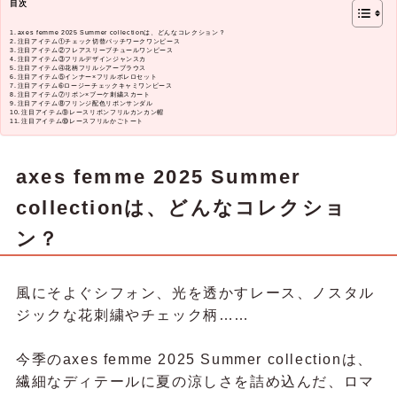
目次
axes femme 2025 Summer collectionは、どんなコレクション？
注目アイテム①チェック切替パッチワークワンピース
注目アイテム②フレアスリーブチュールワンピース
注目アイテム③フリルデザインジャンスカ
注目アイテム④花柄フリルシアーブラウス
注目アイテム⑤インナー×フリルボレロセット
注目アイテム➅ロージーチェックキャミワンピース
注目アイテム⑦リボン×ブーケ刺繍スカート
注目アイテム⑧フリンジ配色リボンサンダル
注目アイテム⑨レースリボンフリルカンカン帽
注目アイテム⑩レースフリルかごトート
axes femme 2025 Summer
collectionは、どんなコレクショ
ン？
風にそよぐシフォン、光を透かすレース、ノスタル
ジックな花刺繍やチェック柄……
今季のaxes femme 2025 Summer collectionは、
繊細なディテールに夏の涼しさを詰め込んだ、ロマ