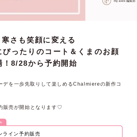
my axes 編集部
re】寒さも笑顔に変える
洋服にぴったりのコート＆くまのお顔
！8/28から予約開始
を一歩先取りして楽しめるChalmiereの新作コ
予約販売が開始となります♡
ール
オンライン予約販売