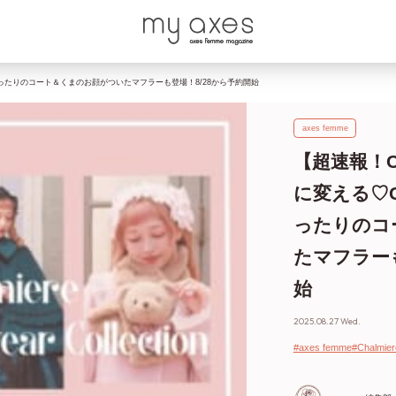
服にぴったりのコート＆くまのお顔がついたマフラーも登場！8/28から予約開始
axes femme
【超速報！C
に変える♡C
ったりのコ
たマフラーも
始
2025.08.27 Wed.
#axes femme
#Chalmier