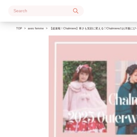
Skip
to
content
TOP
axes femme
【超速報！Chalmiere】寒さも笑顔に変える♡Chalmiereのお洋