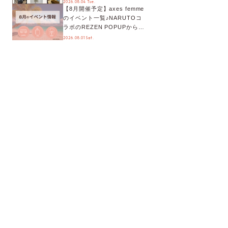
2026.08.04 Tue.
【8月開催予定】axes femme
が手に入る◎
のイベント一覧♪NARUTOコ
ラボのREZEN POPUPから、
プチYour Stage.、ティーパー
2026.08.01 Sat.
ティまで！8月の特別なイベン
トをチェック◎