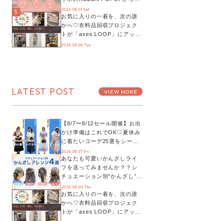
プチYour Stage.、ティーパー
2026.08.01 Sat
5
お気に入りの一着を、次の誰
ティまで！8月の特別なイベン
かへ♡衣料品回収プロジェク
トをチェック◎
トが「axes LOOP」にアップ
デート！活用するとポイント
2026.08.04 Tue
が手に入る◎
LATEST POST
VIEW MORE
【8/7〜8/12セール開催】お出
かけ準備はこれでOK♡夏休み
に着たいコーデ25選をシーン
別に徹底解説！
2026.08.07 Fri.
あなたも可愛いかんざしライ
フを送ってみませんか？？シ
チュエーション別“かんざし”の
オススメ【ショップスタッフ
2026.08.06 Thu.
お気に入りの一着を、次の誰
編集部】
かへ♡衣料品回収プロジェク
トが「axes LOOP」にアップ
デート！活用するとポイント