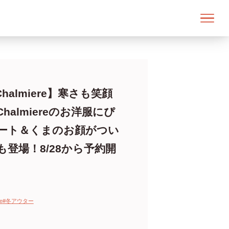
halmiere】寒さも笑顔
halmiereのお洋服にぴ
ート＆くまのお顔がつい
登場！8/28から予約開
e
#冬アウター