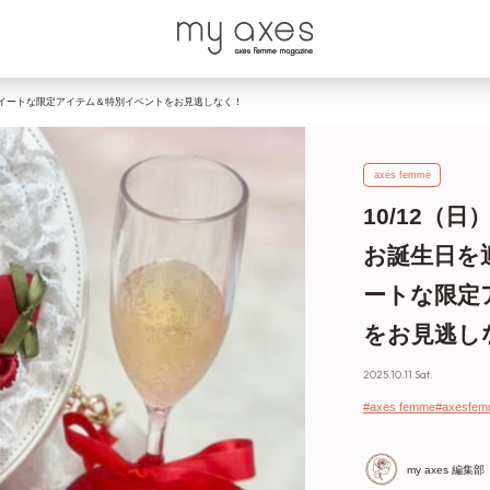
びきりスイートな限定アイテム＆特別イベントをお見逃しなく！
axes femme
10/12（日
お誕生日を
ートな限定
をお見逃し
2025.10.11 Sat.
#axes femme
#axesf
my axes 編集部