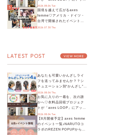
デート！活用するとポイント
2026.08.04 Tue
5
国境を越えて広がるaxes
が手に入る◎
femme♡アメリカ・ドイツ・
台湾で開催されたイベントを
お届け！美沙子さんからのコ
2026.07.30 Thu
メントも♬【海外イベントレ
ポート】
LATEST POST
VIEW MORE
あなたも可愛いかんざしライ
フを送ってみませんか？？シ
チュエーション別“かんざし”の
オススメ【ショップスタッフ
2026.08.06 Thu.
お気に入りの一着を、次の誰
編集部】
かへ♡衣料品回収プロジェク
トが「axes LOOP」にアップ
デート！活用するとポイント
2026.08.04 Tue.
【8月開催予定】axes femme
が手に入る◎
のイベント一覧♪NARUTOコ
ラボのREZEN POPUPから、
プチYour Stage.、ティーパー