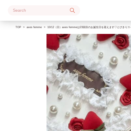
Skip
to
content
TOP
axes femme
10/12（日）axes femmeは23回目のお誕生日を迎えます♡と