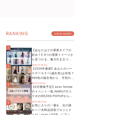
RANKING
VIEW MORE
1
【あなたはどの星座タイプが
好み？】8つの星座イメージか
ら見つける、魅力引き立つス
タイリング♡
2026.07.28 Tue
2
【2026年最新】あなたのバー
スデーカラー(誕生色)は何色？
366色の誕生色から、月別の誕
生色、バースデーカラーコー
2023.11.05 Sun
3
【8月開催予定】axes femme
デまでご紹介♡
のイベント一覧♪NARUTOコ
ラボのREZEN POPUPから、
プチYour Stage.、ティーパー
2026.08.01 Sat
4
お気に入りの一着を、次の誰
ティまで！8月の特別なイベン
かへ♡衣料品回収プロジェク
トをチェック◎
トが「axes LOOP」にアップ