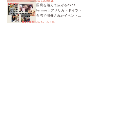
2026.08.01 Sat.
国境を越えて広がるaxes
ティまで！8月の特別なイベン
femme♡アメリカ・ドイツ・
トをチェック◎
台湾で開催されたイベントを
お届け！美沙子さんからのコ
2026.07.30 Thu.
メントも♬【海外イベントレ
ポート】