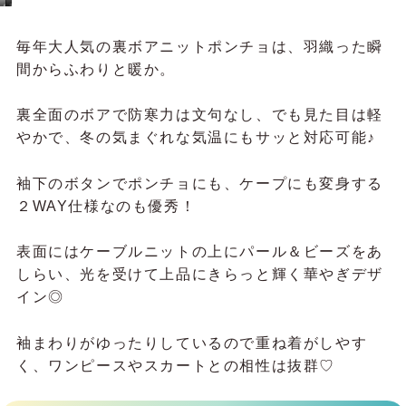
ひー様のコーディネート
みたむーのコーディネート
羽織るだけで主役！きらめきとぬく
もりを両立する冬の女優アウター
白
ワ
ミ
イ
ン
ン
ト
毎年大人気の裏ボアニットポンチョは、羽織った瞬
間からふわりと暖か。
裏全面のボアで防寒力は文句なし、でも見た目は軽
やかで、冬の気まぐれな気温にもサッと対応可能♪