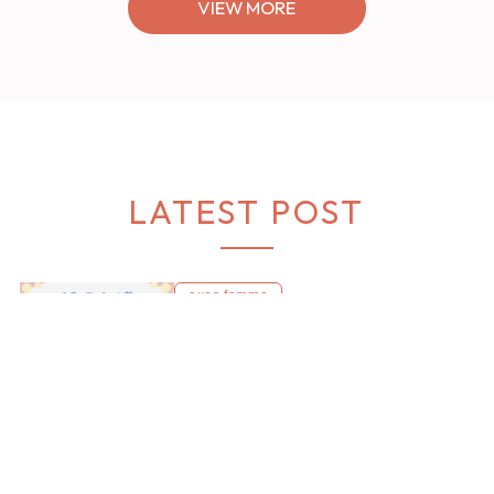
axes femme
axes femme
【あなたはどの星座タイプが
あなたも可愛いかん
好み？】8つの星座イメージか
フを送ってみません
ら見つける、魅力引き立つス
チュエーション別“
タイリング♡
オススメ【ショップ
2026.07.28 Tue
2026.08.06 Thu
編集部】
VIEW MORE