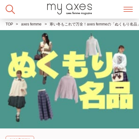
Skip
to
content
TOP
axes femme
寒い冬もこれで万全！axes femmeの「ぬくもり名