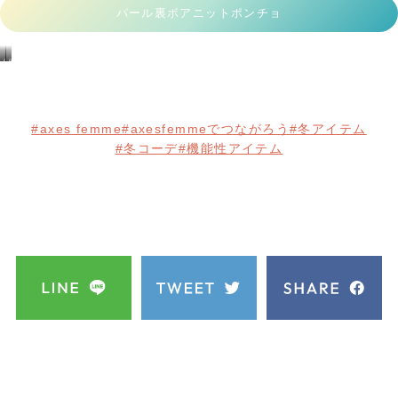
袖下のボタンでポンチョにも、ケープにも変身する
２WAY仕様なのも優秀！
表面にはケーブルニットの上にパール＆ビーズをあ
しらい、光を受けて上品にきらっと輝く華やぎデザ
イン◎
袖まわりがゆったりしているので重ね着がしやす
く、ワンピースやスカートとの相性は抜群♡
パール裏ボアニットポンチョ
☪
Rika
あ
の
ま
コ
ち
ー
ゃ
デ
ん
ィ
の
ネ
コ
ー
ー
ト
デ
ィ
#axes femme
#axesfemmeでつながろう
#冬アイテム
ネ
ー