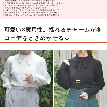
可愛い×実用性。揺れるチャームが冬コーデをときめかせる♡
とろける着心地♪レースを忍ばせた大人フェミニンなモールヤーンニット
重ねるだけで、寒さ知らず。冬のおしゃれを底上げする名脇役◎
華やかさとあたたかさを両立する「見せたいインナー」！
一枚で、きちんと美人。ふわりと包まれる起毛素材の上品ワンピ♡
冬の気配をまとう、ふんわりチェック♪表情豊かなフレアが主役
羽織るだけで主役！きらめきとぬくもりを両立する冬の女優アウター
可愛い×実用性。揺れるチャームが冬
コーデをときめかせる♡