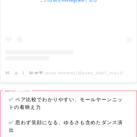
この投稿をInstagramで見る
𝗠 𝗮 𝗶 🐿❤️🖤(axes femme)(@axes_staff_mai)がシェアした投稿
編集部が見た！ここに注目！
✅ ペア比較でわかりやすい、モールヤーンニッ
トの着映え力
✅ 思わず笑顔になる、ゆるさも含めたダンス演
出