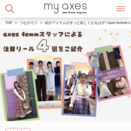
Skip
to
content
TOP
つながろう
紹介アイテムがきっと欲しくなるはず♡axes femm