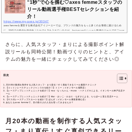
“1秒”で心を掴む♡axes femmeスタッフの
リール動画選手権BESTセレクションを紹
介！
https://www.my-axes.jp/30347
axes femmeを運営する株式会社アイジーエーでは、ブランドの魅力をもっと多くのお客様に届けるため
に、SNSでの発信を強化中！なかでも力を入れているのが、Instagramのショート動画のリールです♡axes
femmeショップスタッフがお届けするリール動画特集社内で「リール選手権」が開催され、全国のショッ
プスタッフが思い思いの「好き」や「センス」を動画に詰め込んで投稿♡9月に引き続き、12月に参加した
さらに、人気スタッフ・まりによる撮影ポイント解
スタッフたちに感想やこだわりポイントを聞きました◎りお（イオンモールKYOTO店） この投稿をInstag
説リールも同時公開！動画づくりのヒントと、アイ
ramで見る り...
テムの魅力を一緒にチェックしてみてください◎
目次
月20本の動画を制作する人気スタッフ・まり直伝！すぐ真似できるリール撮影テクニック
【コットンレースチェックジャンスカを紹介♡】トミー（イオンモール福岡店）
【レースアップニットチュニックを紹介♡】noa・なっちゃん・muse ・ハナミズキによる、イオンモール神戸北店チ
ーム
【レースアップニットチュニックを紹介♡】Mai・まいこ・かおり・なぎさによる、ららぽーと富士見店チーム
【サス付レースアップスカートを紹介♡】ぽんず（イオンモール幕張新都心店）
あなたもaxes femmeで、目の前の人の人生を彩ってみませんか？
月20本の動画を制作する人気スタッ
フ・まり直伝！すぐ真似できるリー