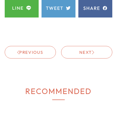
たElegantスタイル♪
イオンモール
木曽川
えみ
もっちりした肌触りが気持ち良いニッ
トに、タック×ドレープのスカートを合
わせて華やかに♡
チェック柄とドット柄、それぞれの個
性を活かしながら、トップスはすっき
りまとめることでスカートを主役にし
たコーディネートに仕上げています！
えみのコーディネート
#axes femme
#axesfemmeでつながろう
#VALENTINE
#バレンタインコーデ