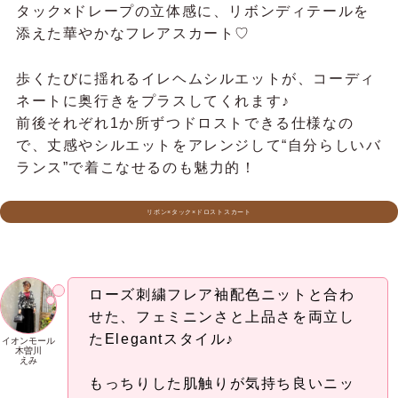
ば、季節感や表情を変えて楽しめるのも◎。
チュールリボン付ワンピース
ワンピースを主役に、アクセサリーで
華やかさをプラス！
イオンモール
成田
リングやネックレス、チャームを合わ
くるみ❀.*ﾟ
せることで、エレガントなスタイルに
きらめきを添えたコーディネートに仕
上げています♪
くるみ❀.*ﾟのコーディネート
Elegant系｜動きで表情が変わる。