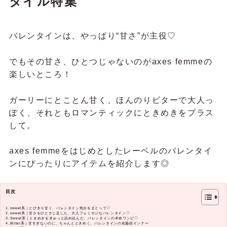
タイル特集
バレンタインは、やっぱり“甘さ”が主役♡
でもその甘さ、ひとつじゃないのがaxes femmeの
楽しいところ！
ガーリーにとことん甘く、ほんのりビターで大人っ
ぽく、それともロマンティックにときめきをプラス
して。
axes femmeをはじめとしたレーベルのバレンタイ
ンにぴったりにアイテムを紹介します◎
目次
sweet系｜とびきり甘く、バレンタイン気分をまとって♡
sweet系｜甘さをひとさじ足した、大人フェミカジなバレンタイン♡
Sweet系｜ときめきをぎゅっと詰め込んだ、バレンタインの本命ワンピ♡
Bitter系｜甘すぎないのに、ちゃんとときめく。バレンタインの名脇役インナー