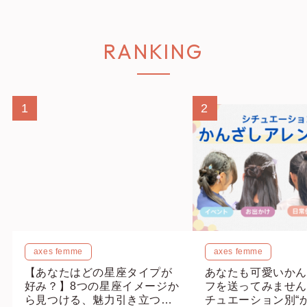
axes femme
axes femme
axes femme × ワークマン女
【月２でヌン活に行
子！？Bou Jeloudや
タが選ぶ】都内のア
CIAOPANIC TYPYとコラボ
ンティー17店舗徹
したスタイリング提案も♡見
度なし！【ショップ
2024.05.16 Thu.
2024.06.30 Sun.
どころ満載のファッションシ
編集部】
ョー in 福岡
ショップスタ
my axes 編集部
Sachi