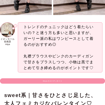
トレンドのチュニックはどう着たらい
いの？と迷う方も多いと思いますが、
ガーリー派の私はワンピースとして着
イオンモール
各務原
るのがおすすめ◎
miya
丸襟ブラウスやピンクのカーディガン
で甘さをプラスしつつ、小物は黒でま
とめて引き締めるのがポイントです♡
miya のコーディネート
sweet系｜甘さをひとさじ足した、
大人フェミカジなバレンタイン♡