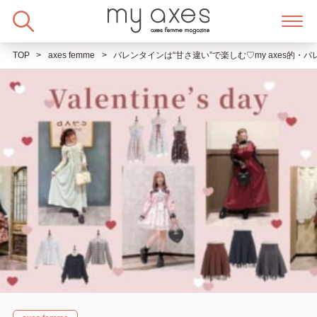
Skip
to
content
TOP
axes femme
バレンタインは“甘さ違い”で楽しむ♡my axes的・