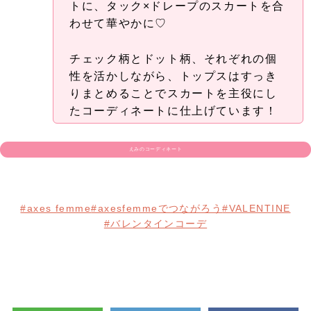
主役級ドラマティックスカート
タック×ドレープの立体感に、リボンディテールを
添えた華やかなフレアスカート♡
歩くたびに揺れるイレヘムシルエットが、コーディ
ネートに奥行きをプラスしてくれます♪
前後それぞれ1か所ずつドロストできる仕様なの
で、丈感やシルエットをアレンジして“自分らしいバ
ランス”で着こなせるのも魅力的！
リボン×タック×ドロストスカート
ローズ刺繍フレア袖配色ニットと合わ
せた、フェミニンさと上品さを両立し