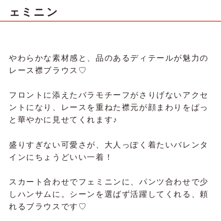
フリルハイウエストデニム
バレンタインでも、あえてカジュアル
にまとめてみました♪
イオンモール
春日部
パーカーはダンボールニット素材で軽
ルカ☁️🎀
い着心地。刺繍やお袖のリボンがさり
げなく可愛くて、普段使いしやすいで
す♡
パンツはハイウエストなので、自然と
スタイル盛れ！7cmくらいのヒールブ
ーツを履いて、写真のような丈感にな
ります◎
ルカ☁️🎀のコーディネート