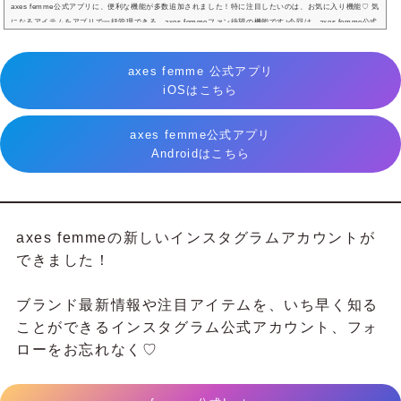
axes femme公式アプリに、便利な機能が多数追加されました！特に注目したいのは、お気に入り機能♡ 気
になるアイテムをアプリで一括管理できる、axes femmeファン待望の機能です♪今回は、axes femme公式
アプリの便利な機能をまとめてご紹介！axes femme公式アプリに便利な機能が多数追加♡axes femme公
式アプリに新しく追加された機能を、それぞれご紹介♪お気に入り登録機能ITEM LISTから「お気に入りア
イテムリスト」をチェック！お気に入りアイテム一覧アイテムの画像の左上にあるハートマークをクリッ
axes femme 公式アプリ
クすることで、気になるアイテム...
iOSはこちら
axes femme公式アプリ
Androidはこちら
axes femmeの新しいインスタグラムアカウントが
できました！
ブランド最新情報や注目アイテムを、いち早く知る
ことができるインスタグラム公式アカウント、フォ
ローをお忘れなく♡