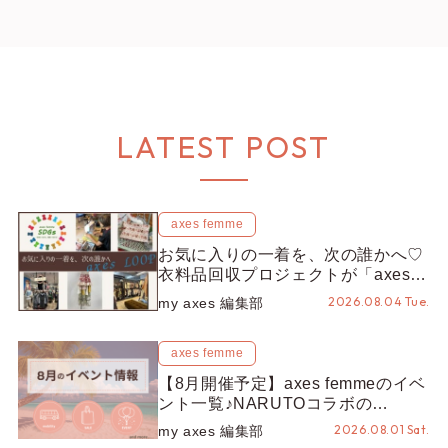
LATEST POST
axes femme
お気に入りの一着を、次の誰かへ♡
衣料品回収プロジェクトが「axes
LOOP」にアップデート！活用する
2026.08.04 Tue.
my axes 編集部
とポイントが手に入る◎
axes femme
【8月開催予定】axes femmeのイベ
ント一覧♪NARUTOコラボの
REZEN POPUPから、プチYour
2026.08.01 Sat.
my axes 編集部
Stage.、ティーパーティまで！8月