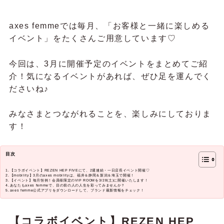
axes femmeでは毎月、「お客様と一緒に楽しめる
イベント」をたくさんご用意しています♡
今回は、3月に開催予定のイベントをまとめてご紹
介！気になるイベントがあれば、ぜひ足を運んでく
ださいね♪
みなさまとつながれることを、楽しみにしておりま
す！
目次
【コラボイベント】REZEN HEP FIVEにて、2週連続・一日店長イベント開催♡
【mobility】3月のaxes mobilityは、福井＆静岡＆新潟＆埼玉で開催！
【イベント】毎月恒例！会員様限定のVIP ROOMを3/28(土)に開催いたします！
あなたもaxes femmeで、目の前の人の人生を彩ってみませんか？
axes femme公式アプリをダウンロードして、ブランド最新情報をチェック！
【コラボイベント】REZEN HEP