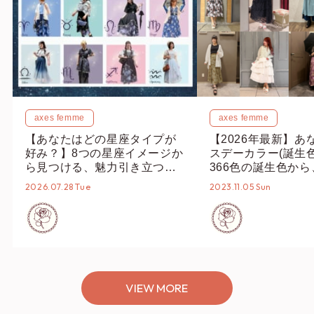
axes femme
axes femme
【あなたはどの星座タイプが
【2026年最新】あ
好み？】8つの星座イメージか
スデーカラー(誕生
ら見つける、魅力引き立つス
366色の誕生色か
タイリング♡
誕生色、バースデー
2026.07.28 Tue
2023.11.05 Sun
ーデまでご紹介♡
VIEW MORE