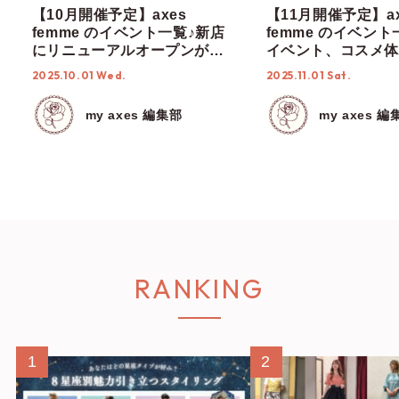
【10月開催予定】axes
【11月開催予定】ax
femme のイベント一覧♪新店
femme のイベント
にリニューアルオープンが
イベント、コスメ体
続々と！さらに、今月の
mobility、ファ
2025.10.01 Wed.
2025.11.01 Sat.
mobilityは毎週末開催♡
ーまで！行楽の秋もa
femmeで♡
my axes 編集部
my axes 編
RANKING
1
2