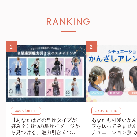
RANKING
1
2
axes femme
axes femme
【あなたはどの星座タイプが
あなたも可愛いかん
好み？】8つの星座イメージか
フを送ってみません
ら見つける、魅力引き立つス
チュエーション別“