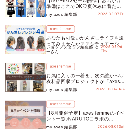
【8/7〜8/12セール開催】お出かけ
準備はこれでOK♡夏休みに着たい
コーデ25選をシーン別に徹底解説！
2026.08.07 Fri.
my axes 編集部
axes femme
あなたも可愛いかんざしライフを送
ってみませんか？？シチュエーショ
2026.08.06
ショップスタッフ編集部 ゆ
ン別“かんざし”のオススメ【ショッ
Thu.
ーさん
プスタッフ編集部】
axes femme
お気に入りの一着を、次の誰かへ♡
衣料品回収プロジェクトが「axes
LOOP」にアップデート！活用する
2026.08.04 Tue.
my axes 編集部
とポイントが手に入る◎
axes femme
【8月開催予定】axes femmeのイベ
ント一覧♪NARUTOコラボの
REZEN POPUPから、プチYour
2026.08.01 Sat.
my axes 編集部
Stage.、ティーパーティまで！8月