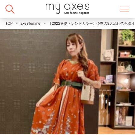
Skip
to
content
TOP
axes femme
【2022春夏トレンドカラー】今季の8大流行色を取