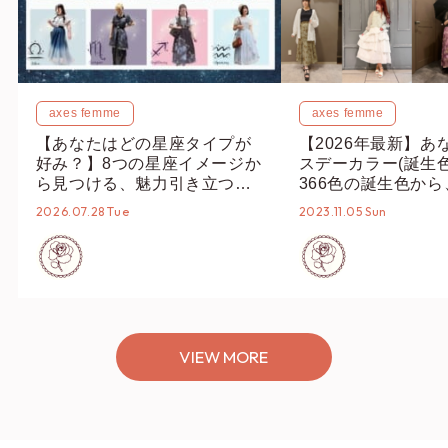
axes femme
axes femme
【あなたはどの星座タイプが
【2026年最新】あ
好み？】8つの星座イメージか
スデーカラー(誕生
ら見つける、魅力引き立つス
366色の誕生色か
タイリング♡
誕生色、バースデー
2026.07.28 Tue
2023.11.05 Sun
ーデまでご紹介♡
VIEW MORE