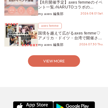
【8月開催予定】axes femmeのイベ
ント一覧♪NARUTOコラボの
REZEN POPUPから、プチYour
2026.08.01 Sat.
my axes 編集部
Stage.、ティーパーティまで！8月
の特別なイベントをチェック◎
axes femme
国境を越えて広がるaxes femme♡
アメリカ・ドイツ・台湾で開催され
たイベントをお届け！美沙子さんか
2026.07.30 Thu.
my axes 編集部
らのコメントも♬【海外イベントレ
ポート】
VIEW MORE