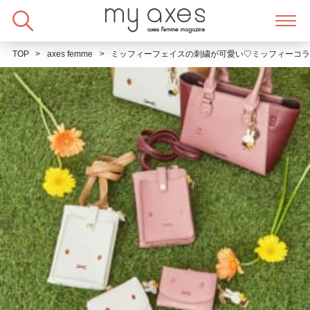
Skip
to
content
TOP
axes femme
ミッフィーフェイスの刺繍が可愛い♡ミッフィーコラボシ