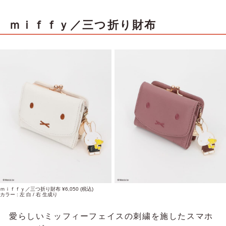
ｍｉｆｆｙ／三つ折り財布
ｍｉｆｆｙ／三つ折り財布 ¥6,050 (税込)
カラー : 左 白 / 右 生成り
愛らしいミッフィーフェイスの刺繍を施したスマホ