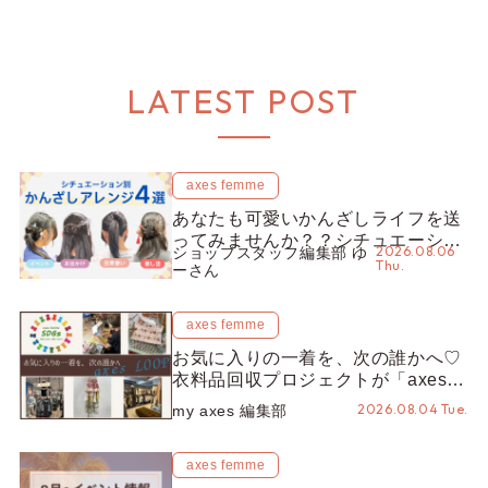
LATEST POST
axes femme
あなたも可愛いかんざしライフを送
ってみませんか？？シチュエーショ
2026.08.06
ショップスタッフ編集部 ゆ
ン別“かんざし”のオススメ【ショッ
Thu.
ーさん
プスタッフ編集部】
axes femme
お気に入りの一着を、次の誰かへ♡
衣料品回収プロジェクトが「axes
LOOP」にアップデート！活用する
2026.08.04 Tue.
my axes 編集部
とポイントが手に入る◎
axes femme