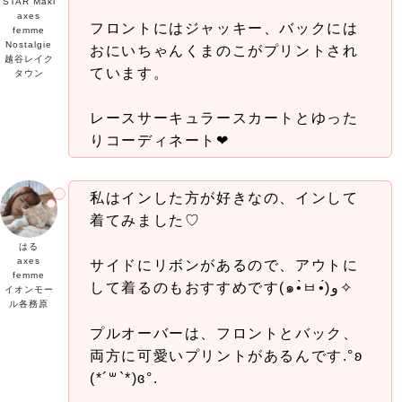
STAR Maki
axes
フロントにはジャッキー、バックには
femme
Nostalgie
おにいちゃんくまのこがプリントされ
越谷レイク
ています。
タウン
レースサーキュラースカートとゆった
りコーディネート❤︎
私はインした方が好きなの、インして
着てみました♡
はる
axes
サイドにリボンがあるので、アウトに
femme
して着るのもおすすめです(๑•̀ㅂ•́)و✧
イオンモー
ル各務原
プルオーバーは、フロントとバック、
両方に可愛いプリントがあるんです.°ʚ
(*´꒳`*)ɞ°.