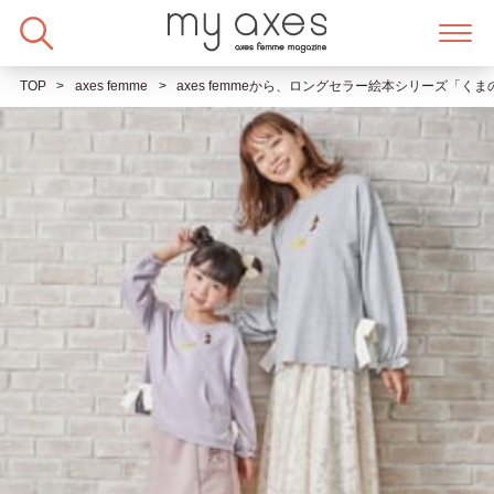
Skip
to
content
TOP
axes femme
axes femmeから、ロングセラー絵本シリーズ「