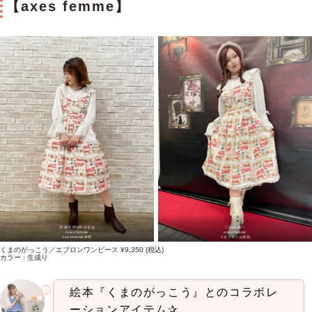
【axes femme】
STAFF STAR みずほ
♡saki嬢♡
axes femme
axes femme
axesfemme本部
イオンモール高知
くまのがっこう／エプロンワンピース ¥9,350 (税込)
カラー : 生成り
絵本『くまのがっこう』とのコラボレ
ーションアイテム✰