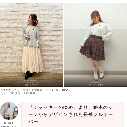
STAFF STAR Maki
はる
axes femme Nostalgie
axes femme
越谷レイクタウン
イオンモール各務原
くまのがっこう／プリントプルオーバー ¥5,500 (税込)
カラー : 左 グレー / 右 生成り
『ジャッキーのゆめ』より、絵本のシ
ーンからデザインされた長袖プルオー
バー
STAFF