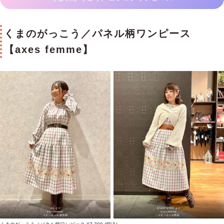
くまのがっこう／パネル柄ワンピース
【axes femme】
みたむー
STAFF STAR まり
axes femme
axes femme
イオンモール新潟南
イオンモール高松