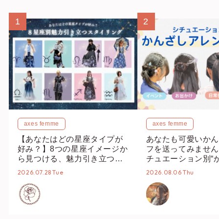
1
2
axes femme
axes femme
【あなたはどの星座タイプが
あなたも可愛いかん
好み？】8つの星座イメージか
フを送ってみません
ら見つける、魅力引き立つス
チュエーション別“
タイリング♡
オススメ【ショップ
2026.07.28 Tue
2026.08.06 Thu
編集部】