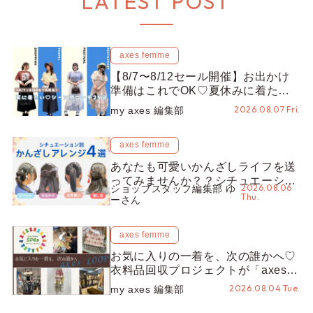
LATEST POST
axes femme
【8/7〜8/12セール開催】お出かけ
準備はこれでOK♡夏休みに着たい
コーデ25選をシーン別に徹底解説！
2026.08.07 Fri.
my axes 編集部
axes femme
あなたも可愛いかんざしライフを送
ってみませんか？？シチュエーショ
2026.08.06
ショップスタッフ編集部 ゆ
ン別“かんざし”のオススメ【ショッ
Thu.
ーさん
プスタッフ編集部】
axes femme
お気に入りの一着を、次の誰かへ♡
衣料品回収プロジェクトが「axes
LOOP」にアップデート！活用する
2026.08.04 Tue.
my axes 編集部
とポイントが手に入る◎