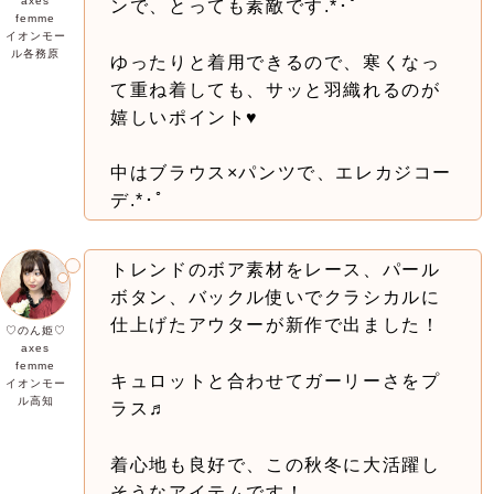
axes
ンで、とっても素敵です.*･ﾟ
femme
イオンモー
ル各務原
ゆったりと着用できるので、寒くなっ
て重ね着しても、サッと羽織れるのが
嬉しいポイント♥
中はブラウス×パンツで、エレカジコー
デ.*･ﾟ
トレンドのボア素材をレース、パール
ボタン、バックル使いでクラシカルに
仕上げたアウターが新作で出ました！
♡のん姫♡
axes
femme
キュロットと合わせてガーリーさをプ
イオンモー
ル高知
ラス♬
着心地も良好で、この秋冬に大活躍し
そうなアイテムです！