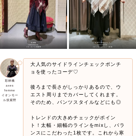
彩林檎
STAFF STAR のんち
axes femme
axes femme
イオンモール筑紫野
イオンモールりんくう泉南
大人気のサイドラインチェックポンチ
ョを使ったコーデ♡
彩林檎
axes
後ろまで長さがしっかりあるので、ウ
femme
エスト周りまでカバーしてくれます。
イオンモー
ル筑紫野
そのため、パンツスタイルなどにも◎
トレンドの大きめチェックがポイン
ト！太幅・細幅のラインをmixし、バラ
ンスにこだわった1枚です。これから寒