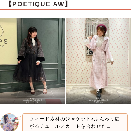
【POETIQUE AW】
ぁゅゅ
SHIORI
axes femme POETIQUE
axes femme POETIQUE
ＨＥＰ ＦＩＶＥ
名古屋パルコ
ツィード素材のジャケット×ふんわり広
がるチュールスカートを合わせたコー