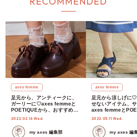
RECOMMENDED
axes femme
axes femme
足元から、アンティークに、
足元から涼しげに♡
ガーリーに♡axes femmeと
せないアイテム、サ
POETIQUEから、おすすめの
axes femmeとPO
レザーシューズをご紹介！
新作をご紹介！
2022.02.16 Wed.
2022.05.11 Wed.
【2022年春】
my axes 編集部
my axes 編