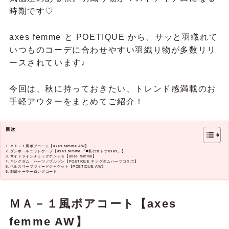
時期です♡
axes femme と POETIQUE から、サッと羽織れて
いつものコーデに合わせやすい羽織り物が多数リリ
ースされています♩
今回は、秋に持っておきたい、トレンド感満載のお
手軽アウターをまとめてご紹介！
目次
ＭＡ－１風ボアコート【axes femme AW】
ダンボールニットケープ【axes femme 「#私のオトナaxes」】
サイドラインチェックポンチョ【axes femme】
キングダム ハーツ／ブルゾン【POETIQUE キングダムハーツコラボ】
ベルスリーブツィードジャケット【POETIQUE AW】
刺繍セーラーロングコート
ＭＡ－１風ボアコート【axes
femme AW】