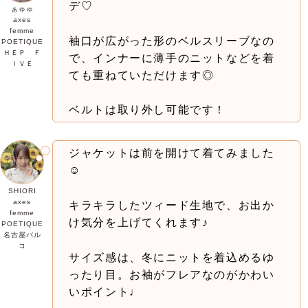
デ♡
ぁゅゅ
axes
femme
袖口が広がった形のベルスリーブなの
POETIQUE
ＨＥＰ Ｆ
で、インナーに薄手のニットなどを着
ＩＶＥ
ても重ねていただけます◎
ベルトは取り外し可能です！
ジャケットは前を開けて着てみました
☺︎
SHIORI
axes
キラキラしたツィード生地で、お出か
femme
け気分を上げてくれます♪
POETIQUE
名古屋パル
コ
サイズ感は、
冬にニットを着込めるゆ
ったり目。お袖がフレアなのがかわい
いポイント♩