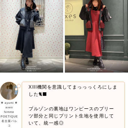
❅ ayumi ❅
mayu
axes femme POETIQUE
axes femme POETIQUE
名古屋パルコ
ＨＥＰ ＦＩＶＥ
XIII機関を意識してまっっっくろにしま
した🐈‍⬛
❅ ayumi ❅
axes
ブルゾンの裏地はワンピースのプリー
femme
ツ部分と同じプリント生地を使用して
POETIQUE
名古屋パル
いて、統一感◎
コ