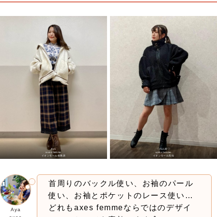
Aya
♡のん姫♡
axes femme
axes femme
イオンモール各務原
イオンモール高知
首周りのバックル使い、お袖のパール
使い、お袖とポケットのレース使い…
どれもaxes femmeならではのデザイ
Aya