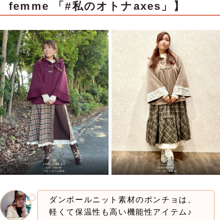
femme 「#私のオトナaxes」】
STAFF STAR まり
♡saki嬢♡
axes femme
axes femme
イオンモール高松
イオンモール高知
ダンボールニット素材のポンチョは、
軽くて保温性も高い機能性アイテム♪