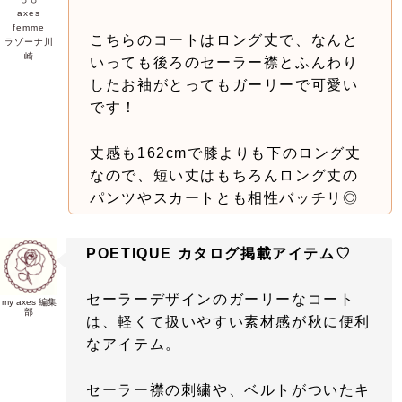
axes
femme
こちらのコートはロング丈で、なんと
ラゾーナ川
崎
いっても後ろのセーラー襟とふんわり
したお袖がとってもガーリーで可愛い
です！
丈感も162cmで膝よりも下のロング丈
なので、短い丈はもちろんロング丈の
パンツやスカートとも相性バッチリ◎
POETIQUE カタログ掲載アイテム♡
セーラーデザインのガーリーなコート
my axes 編集
部
は、軽くて扱いやすい素材感が秋に便利
なアイテム。
セーラー襟の刺繍や、ベルトがついたキ