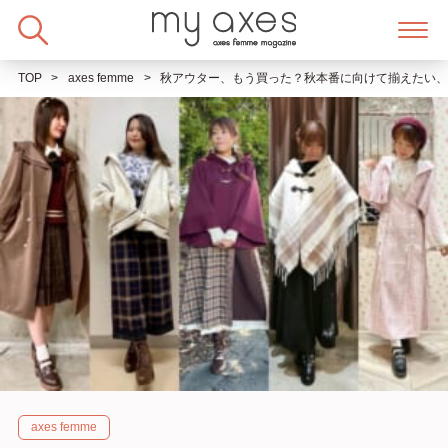
Skip
to
content
TOP
axes femme
秋アウター、もう買った？秋本番に向けて揃えたい
axes femme