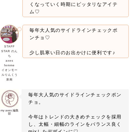
くなっていく時期にピッタリなアイテ
ム♡
毎年大人気のサイドラインチェックポ
ンチョ♡
STAFF
STAR のん
少し肌寒い日のお出かけに便利です♪
ち
axes
femme
イオンモー
ルりんくう
泉南
毎年大人気の
サイドラインチェックポン
チョ。
my axes 編集
部
今年はトレンドの大きめチェックを採用
し、太幅・細幅のラインをバランス良く
mixしたデザインに♡