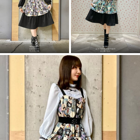
Rocoちゃん
SHIORI
axes femme
axes femme POETIQUE
ラゾーナ川崎
名古屋パルコ