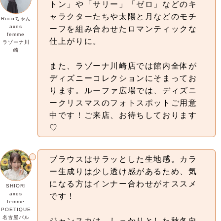
トン」や「サリー」「ゼロ」などのキ
ャラクターたちや太陽と月などのモチ
Rocoちゃん
axes
ーフを組み合わせたロマンティックな
femme
仕上がりに。
ラゾーナ川
崎
また、ラゾーナ川崎店では館内全体が
ディズニーコレクションにそまってお
ります。ルーファ広場では、ディズニ
ークリスマスのフォトスポットご用意
中です！ご来店、お待ちしております
♡
ブラウスはサラッとした生地感。カラ
ー生成りは少し透け感があるため、気
になる方はインナー合わせがオススメ
SHIORI
axes
です！
femme
POETIQUE
名古屋パル
ジャンスカは、
しっかりとした秋冬向