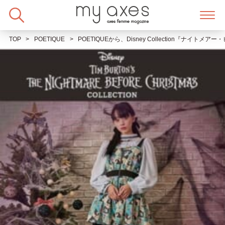
Skip
to
content
TOP
POETIQUE
POETIQUEから、Disney Collection『ナイ