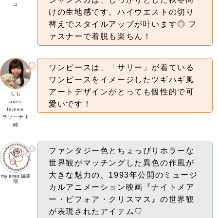
コ
けの生地感です。
ハイウエストの切り
替えでスタイルアップが叶います◎ フ
ァスナーで着脱も楽ちん！
ワンピースは、「サリー」が着ている
ワンピースをイメージしたツギハギ風
アートデザインがとっても個性的で可
もも
axes
愛いです！
femme
ラゾーナ川
崎
ファンタジー色とちょっぴりホラーな
世界観がマッチングした異色の作風が
大きな魅力の、1993年公開のミュージ
my axes 編集
部
カルアニメーション映画
『ナイトメア
ー・ビフォア・クリスマス』の世界観
が表現されたアイテム♡