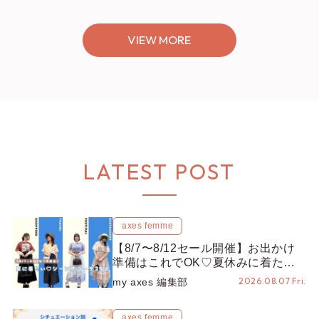
VIEW MORE
LATEST POST
axes femme
【8/7〜8/12セール開催】お出かけ
準備はこれでOK♡夏休みに着たい
コーデ25選をシーン別に徹底解説！
2026.08.07 Fri.
my axes 編集部
axes femme