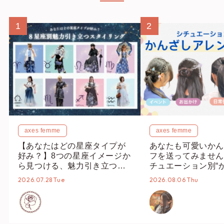
1
2
axes femme
axes femme
【あなたはどの星座タイプが
あなたも可愛いかん
好み？】8つの星座イメージか
フを送ってみません
ら見つける、魅力引き立つス
チュエーション別“
タイリング♡
オススメ【ショップ
2026.07.28 Tue
2026.08.06 Thu
編集部】