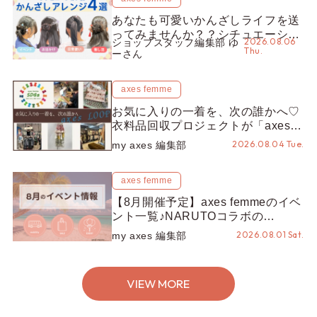
あなたも可愛いかんざしライフを送
ってみませんか？？シチュエーショ
2026.08.06
ショップスタッフ編集部 ゆ
ン別“かんざし”のオススメ【ショッ
Thu.
ーさん
プスタッフ編集部】
axes femme
お気に入りの一着を、次の誰かへ♡
衣料品回収プロジェクトが「axes
LOOP」にアップデート！活用する
2026.08.04 Tue.
my axes 編集部
とポイントが手に入る◎
axes femme
【8月開催予定】axes femmeのイベ
ント一覧♪NARUTOコラボの
REZEN POPUPから、プチYour
2026.08.01 Sat.
my axes 編集部
Stage.、ティーパーティまで！8月
の特別なイベントをチェック◎
VIEW MORE