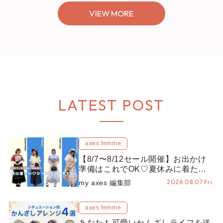
VIEW MORE
LATEST POST
axes femme
【8/7〜8/12セール開催】お出かけ
準備はこれでOK♡夏休みに着たい
コーデ25選をシーン別に徹底解説！
2026.08.07 Fri.
my axes 編集部
axes femme
あなたも可愛いかんざしライフを送