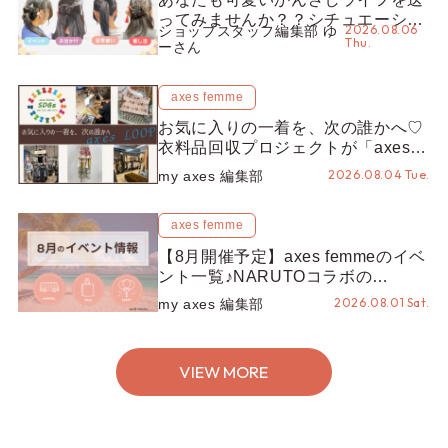
ってみませんか？？シチュエーショ
2026.08.06
ショップスタッフ編集部 ゆ
ン別“かんざし”のオススメ【ショッ
Thu.
ーさん
プスタッフ編集部】
axes femme
お気に入りの一着を、次の誰かへ♡
衣料品回収プロジェクトが「axes
LOOP」にアップデート！活用する
2026.08.04 Tue.
my axes 編集部
とポイントが手に入る◎
axes femme
【8月開催予定】axes femmeのイベ
ント一覧♪NARUTOコラボの
REZEN POPUPから、プチYour
2026.08.01 Sat.
my axes 編集部
Stage.、ティーパーティまで！8月
の特別なイベントをチェック◎
VIEW MORE