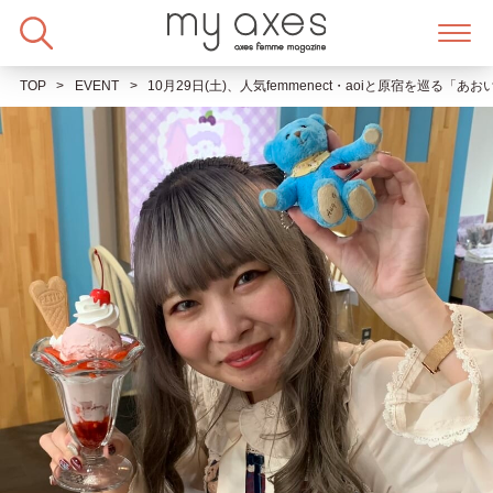
Skip
to
content
TOP
EVENT
10月29日(土)、人気femmenect・aoiと原宿を巡る