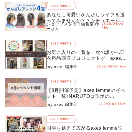
axes femme
あなたも可愛いかんざしライフを送
ってみませんか？？シチュエーショ
2026.08.06
ショップスタッフ編集部 ゆ
ン別“かんざし”のオススメ【ショッ
Thu.
ーさん
プスタッフ編集部】
axes femme
お気に入りの一着を、次の誰かへ♡
衣料品回収プロジェクトが「axes
LOOP」にアップデート！活用する
2026.08.04 Tue.
my axes 編集部
とポイントが手に入る◎
axes femme
【8月開催予定】axes femmeのイベ
ント一覧♪NARUTOコラボの
REZEN POPUPから、プチYour
2026.08.01 Sat.
my axes 編集部
Stage.、ティーパーティまで！8月
の特別なイベントをチェック◎
axes femme
国境を越えて広がるaxes femme♡