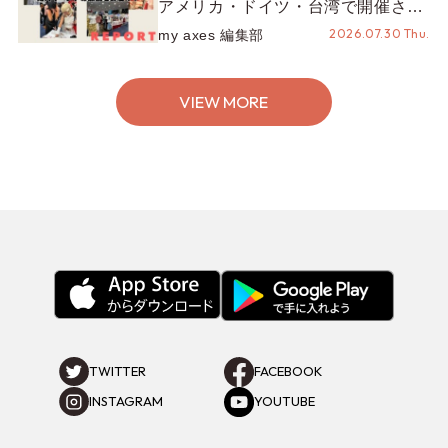
アメリカ・ドイツ・台湾で開催され
たイベントをお届け！美沙子さんか
2026.07.30 Thu.
my axes 編集部
らのコメントも♬【海外イベントレ
ポート】
VIEW MORE
TWITTER
FACEBOOK
INSTAGRAM
YOUTUBE