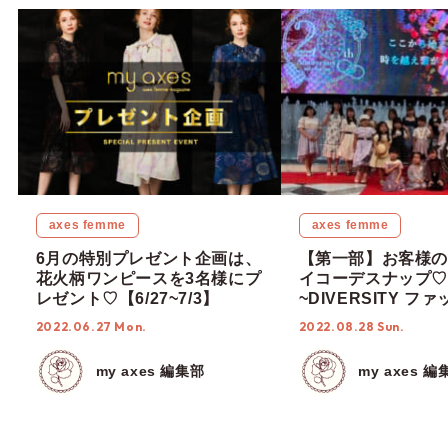
axes femme
axes femme
6月の特別プレゼント企画は、
【第一部】お客様の
花火柄ワンピースを3名様にプ
イコーデスナップ♡
レゼント♡【6/27~7/3】
~DIVERSITY フ
ョー in サンシャイ
2022.06.27 Mon.
2022.08.28 Sun.
my axes 編集部
my axes 編