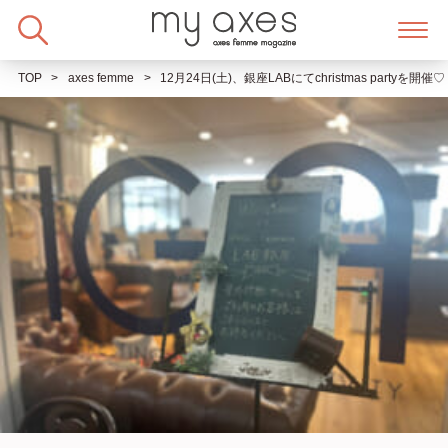
Skip
to
content
TOP
axes femme
12月24日(土)、銀座LABにてchristmas part