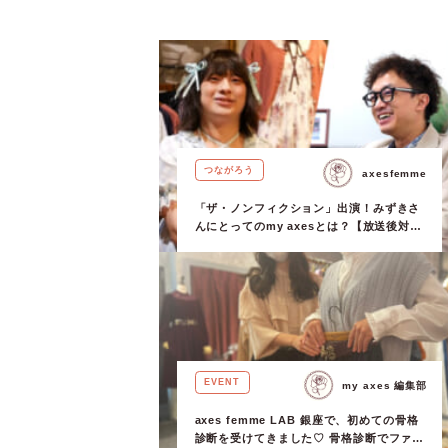
のひとつ。身
う。 おさえて
つながろう
axesfemme
「ザ・ノンフィクション」出演！みずきさ
んにとってのmy axesとは？【放送後対
談】
EVENT
my axes 編集部
axes femme LAB 銀座で、初めての骨格
診断を受けてきました♡ 骨格診断でファッ