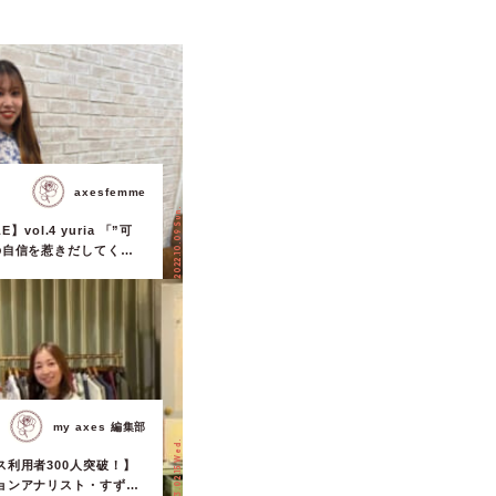
axesfemme
2022.10.09 Sun.
E】vol.4 yuria 「”可
の自信を惹きだしてくれ
my axes 編集部
2023.02.15 Wed.
ビス利用者300人突破！】
ョンアナリスト・すず