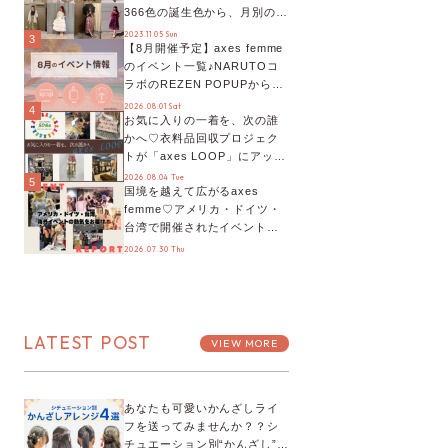
366色の誕生色から、月別の誕
生色、バースデーカラーコー
2023.11.05 Sun
3
【8月開催予定】axes femme
デまでご紹介♡
のイベント一覧♪NARUTOコ
ラボのREZEN POPUPから、
プチYour Stage.、ティーパー
2026.08.01 Sat
4
お気に入りの一着を、次の誰
ティまで！8月の特別なイベン
かへ♡衣料品回収プロジェク
トをチェック◎
トが「axes LOOP」にアップ
デート！活用するとポイント
2026.08.04 Tue
5
国境を越えて広がるaxes
が手に入る◎
femme♡アメリカ・ドイツ・
台湾で開催されたイベントを
お届け！美沙子さんからのコ
2026.07.30 Thu
メントも♬【海外イベントレ
ポート】
LATEST POST
VIEW MORE
あなたも可愛いかんざしライ
フを送ってみませんか？？シ
チュエーション別“かんざし”の