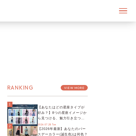
RANKING
VIEW MORE
1
【あなたはどの星座タイプが
好み？】8つの星座イメージか
ら見つける、魅力引き立つス
タイリング♡
2026.07.28 Tue
2
【2026年最新】あなたのバー
スデーカラー(誕生色)は何色？