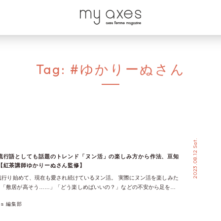
Tag:
#ゆかりーぬさん
2023.08.12 Sat.
流行語としても話題のトレンド「ヌン活」の楽しみ方から作法、豆知
【紅茶講師ゆかりーぬさん監修】
ら流行り始めて、現在も愛され続けているヌン活。 実際にヌン活を楽しみた
、「敷居が高そう……」「どう楽しめばいいの？」などの不安から足を運
多いかもしれません。 ということで今回は、axes femmeのお洋服を普段
xes 編集部
ださっていることから、2023年7月には銀座LABで紅茶教室のイベントを
さった紅茶講師ゆかりーぬさんの監修で、ヌン活の楽しみ方から基本的な