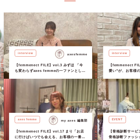
につけたいアイテムがあるなら、思い切って着用して足を運んでみましょ
おきたいヌン活の基本作法 […]
interview
interview
axesfemme
2022.07.28 Thu.
2022.09.09 Fri.
【femmenect FILE】vol.3 みずほ 「今
【femmenect FIL
も変わらずaxes femmeの一ファンとし
愛い”が、お客様
て、魅力を届けていきたい」
る」
axes femme
EVENT
my axes 編集部
2023.02.25 Sat.
2022.10.20 Thu.
【femmenect FILE】vol.17 まり「お店
​​【骨格診断サー
に行けばいつでも会える、お客様の一番の
骨格診断ファッシ