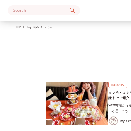
Skip
to
content
TOP
Tag:
#ゆかりーぬさん
interview
ヌン活とは？
識までご紹介
2020年頃か
いと思っても
べていない人は
my a
から愛用してく
開催してくだ