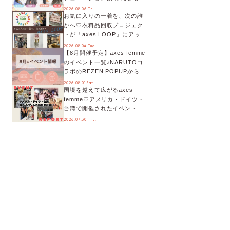
オススメ【ショップスタッフ
2026.08.06 Thu.
お気に入りの一着を、次の誰
編集部】
かへ♡衣料品回収プロジェク
トが「axes LOOP」にアップ
デート！活用するとポイント
2026.08.04 Tue.
【8月開催予定】axes femme
が手に入る◎
のイベント一覧♪NARUTOコ
ラボのREZEN POPUPから、
プチYour Stage.、ティーパー
2026.08.01 Sat.
国境を越えて広がるaxes
ティまで！8月の特別なイベン
femme♡アメリカ・ドイツ・
トをチェック◎
台湾で開催されたイベントを
お届け！美沙子さんからのコ
2026.07.30 Thu.
メントも♬【海外イベントレ
ポート】