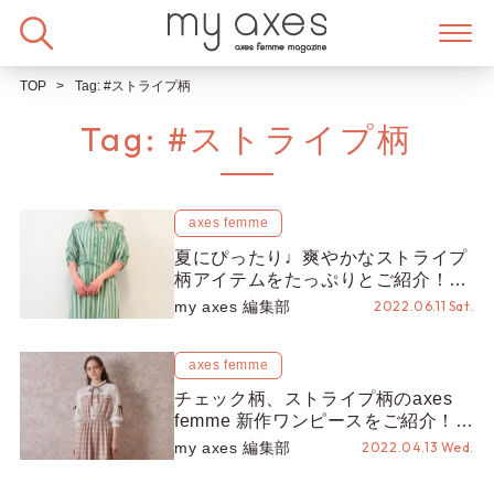
Skip
to
content
TOP
Tag:
#ストライプ柄
Tag:
#ストライプ柄
axes femme
夏にぴったり♩爽やかなストライプ
柄アイテムをたっぷりとご紹介！
【axes femme】
my axes 編集部
2022.06.11 Sat.
axes femme
チェック柄、ストライプ柄のaxes
femme 新作ワンピースをご紹介！花
柄以外にも大注目♡
my axes 編集部
2022.04.13 Wed.