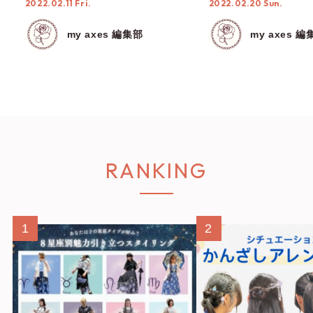
2022.02.11 Fri.
2022.02.20 Sun.
my axes 編集部
my axes 編
RANKING
1
2