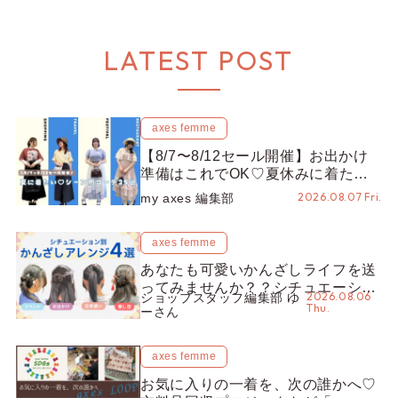
LATEST POST
axes femme
【8/7〜8/12セール開催】お出かけ
準備はこれでOK♡夏休みに着たい
コーデ25選をシーン別に徹底解説！
2026.08.07 Fri.
my axes 編集部
axes femme
あなたも可愛いかんざしライフを送
ってみませんか？？シチュエーショ
2026.08.06
ショップスタッフ編集部 ゆ
ン別“かんざし”のオススメ【ショッ
Thu.
ーさん
プスタッフ編集部】
axes femme
お気に入りの一着を、次の誰かへ♡