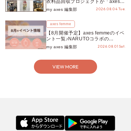
衣料品回収プロジェクトが「axes
LOOP」にアップデート！活用する
2026.08.04 Tue.
my axes 編集部
とポイントが手に入る◎
axes femme
【8月開催予定】axes femmeのイベ
ント一覧♪NARUTOコラボの
REZEN POPUPから、プチYour
2026.08.01 Sat.
my axes 編集部
Stage.、ティーパーティまで！8月
の特別なイベントをチェック◎
VIEW MORE