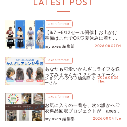
LATEST POST
axes femme
【8/7〜8/12セール開催】お出かけ
準備はこれでOK♡夏休みに着たい
コーデ25選をシーン別に徹底解説！
2026.08.07 Fri.
my axes 編集部
axes femme
あなたも可愛いかんざしライフを送
ってみませんか？？シチュエーショ
2026.08.06
ショップスタッフ編集部 ゆ
ン別“かんざし”のオススメ【ショッ
Thu.
ーさん
プスタッフ編集部】
axes femme
お気に入りの一着を、次の誰かへ♡
衣料品回収プロジェクトが「axes
LOOP」にアップデート！活用する
2026.08.04 Tue.
my axes 編集部
とポイントが手に入る◎