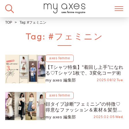
Skip
to
content
TOP
Tag:
#フェミニン
Tag:
#フェミニン
axes femme
【Tシャツ特集】“着回し上手”になれ
る♡Tシャツ1枚で、3変化コーデ術
my axes 編集部
2025.08.12 Tue.
axes femme
顔タイプ診断”フェミニン”の特徴♡
得意なファッション＆素材＆髪型ま
で徹底解説！おすすめアイテム＆コ
my axes 編集部
2025.02.05 Wed.
ーデ5選までご紹介♪