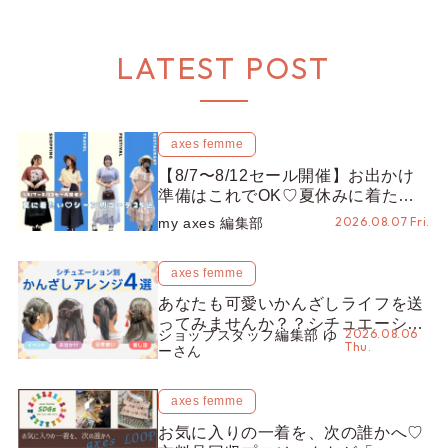
LATEST POST
axes femme
【8/7〜8/12セール開催】お出かけ
準備はこれでOK♡夏休みに着たい
コーデ25選をシーン別に徹底解説！
2026.08.07 Fri.
my axes 編集部
axes femme
あなたも可愛いかんざしライフを送
ってみませんか？？シチュエーショ
2026.08.06
ショップスタッフ編集部 ゆ
ン別“かんざし”のオススメ【ショッ
Thu.
ーさん
プスタッフ編集部】
axes femme
お気に入りの一着を、次の誰かへ♡