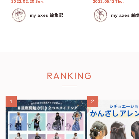
2022.02.20 Sun.
2022.05.12 Thu.
my axes 編集部
my axes 編
RANKING
1
2