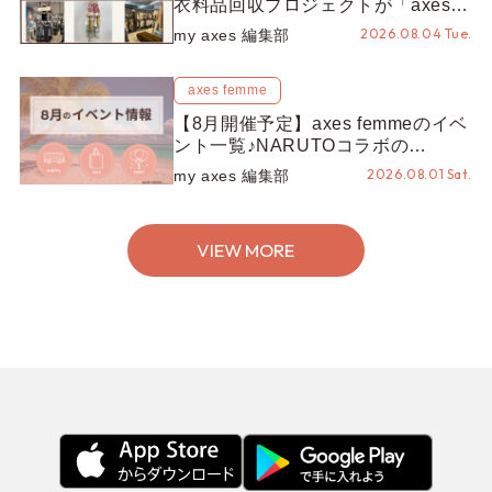
衣料品回収プロジェクトが「axes
LOOP」にアップデート！活用する
2026.08.04 Tue.
my axes 編集部
とポイントが手に入る◎
axes femme
【8月開催予定】axes femmeのイベ
ント一覧♪NARUTOコラボの
REZEN POPUPから、プチYour
2026.08.01 Sat.
my axes 編集部
Stage.、ティーパーティまで！8月
の特別なイベントをチェック◎
VIEW MORE