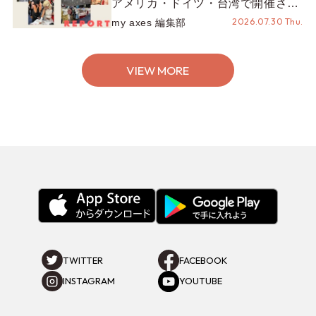
アメリカ・ドイツ・台湾で開催され
たイベントをお届け！美沙子さんか
2026.07.30 Thu.
my axes 編集部
らのコメントも♬【海外イベントレ
ポート】
VIEW MORE
TWITTER
FACEBOOK
INSTAGRAM
YOUTUBE