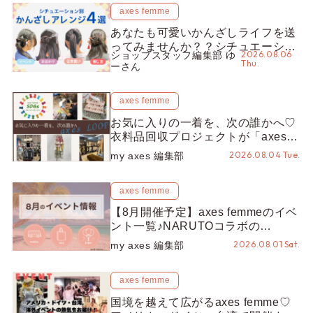
axes femme
あなたも可愛いかんざしライフを送
ってみませんか？？シチュエーショ
2026.08.06
ショップスタッフ編集部 ゆ
ン別“かんざし”のオススメ【ショッ
Thu.
ーさん
プスタッフ編集部】
axes femme
お気に入りの一着を、次の誰かへ♡
衣料品回収プロジェクトが「axes
LOOP」にアップデート！活用する
2026.08.04 Tue.
my axes 編集部
とポイントが手に入る◎
axes femme
【8月開催予定】axes femmeのイベ
ント一覧♪NARUTOコラボの
REZEN POPUPから、プチYour
2026.08.01 Sat.
my axes 編集部
Stage.、ティーパーティまで！8月
の特別なイベントをチェック◎
axes femme
国境を越えて広がるaxes femme♡