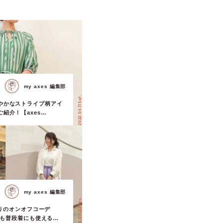
my axes 編集部
2022.06.11 Sat.
やかなストライプ柄アイ
紹介！【axes
my axes 編集部
2023.06.22 Thu.
・まりのオンオフコーデ
事にも普段着にも使える着