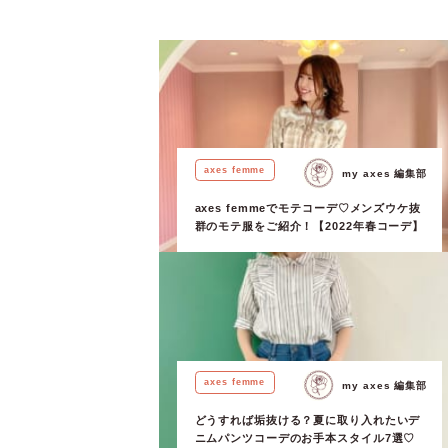
axes femme
my axes 編集部
axes femmeでモテコーデ♡メンズウケ抜
群のモテ服をご紹介！【2022年春コーデ】
axes femme
my axes 編集部
どうすれば垢抜ける？夏に取り入れたいデ
ニムパンツコーデのお手本スタイル7選♡