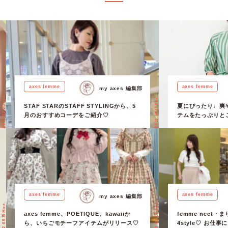
axes femme
axes femme
my axes 編集部
2022.02.20 Sun.
2022.05.12 Thu.
STAF STARのSTAFF STYLINGから、5
夏にぴったり♩爽
月のおすすめコーデをご紹介♡
テムをたっぷりとご
femme】
axes femme
axes femme
my axes 編集部
2023.02.05 Sun.
2022.08.15 Mon.
axes femme、POETIQUE、kawaiiか
femme nect
ら、いちごモチーフアイテムがリリース♡
4style♡ お仕