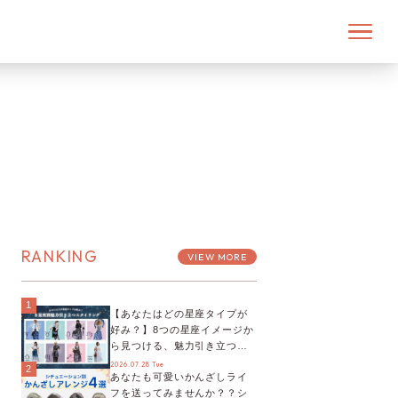
RANKING
VIEW MORE
1
【あなたはどの星座タイプが
好み？】8つの星座イメージか
ら見つける、魅力引き立つス
タイリング♡
2026.07.28 Tue
2
あなたも可愛いかんざしライ
フを送ってみませんか？？シ