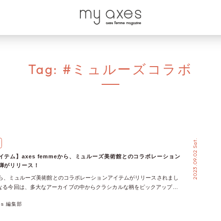
Tag:
#ミュルーズコラボ
2023.09.02 Sat.
イテム】axes femmeから、ミュルーズ美術館とのコラボレーション
1弾がリリース！
mmeから、ミュルーズ美術館とのコラボレーションアイテムがリリースされまし
となる今回は、多大なアーカイブの中からクラシカルな柄をピックアップし
し込んだ、華やかなカーディガンとワンピースが登場！ ヴィンテージと
xes 編集部
新しい商品を生み出し続けている「ミュルーズ × axes femme」。 ヨ
ンテージをベースに持つaxes femmeが、フランスにあるミュルーズ染織