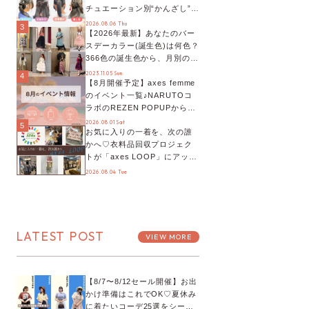
チュエーション別“かんざし”の
オススメ【ショップスタッフ
2026.08.06 Thu
3
【2026年最新】あなたのバー
編集部】
スデーカラー(誕生色)は何色？
366色の誕生色から、月別の誕
生色、バースデーカラーコー
2023.11.05 Sun
4
【8月開催予定】axes femme
デまでご紹介♡
のイベント一覧♪NARUTOコ
ラボのREZEN POPUPから、
プチYour Stage.、ティーパー
2026.08.01 Sat
5
お気に入りの一着を、次の誰
ティまで！8月の特別なイベン
かへ♡衣料品回収プロジェク
トをチェック◎
トが「axes LOOP」にアップ
デート！活用するとポイント
2026.08.04 Tue
が手に入る◎
LATEST POST
VIEW MORE
【8/7〜8/12セール開催】お出
かけ準備はこれでOK♡夏休み
に着たいコーデ25選をシーン