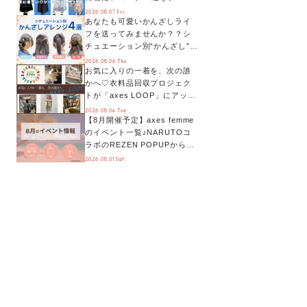
別に徹底解説！
2026.08.07 Fri.
あなたも可愛いかんざしライ
フを送ってみませんか？？シ
チュエーション別“かんざし”の
オススメ【ショップスタッフ
2026.08.06 Thu.
お気に入りの一着を、次の誰
編集部】
かへ♡衣料品回収プロジェク
トが「axes LOOP」にアップ
デート！活用するとポイント
2026.08.04 Tue.
【8月開催予定】axes femme
が手に入る◎
のイベント一覧♪NARUTOコ
ラボのREZEN POPUPから、
プチYour Stage.、ティーパー
2026.08.01 Sat.
ティまで！8月の特別なイベン
トをチェック◎