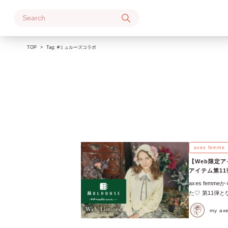
Skip
to
content
TOP
Tag:
#ミュルーズコラボ
axes femme
【Web限定ア
アイテム第1
axes fe
た♡ 第11弾
パターンに落と
my a
現代が融合した、
ーロピアンヴィ