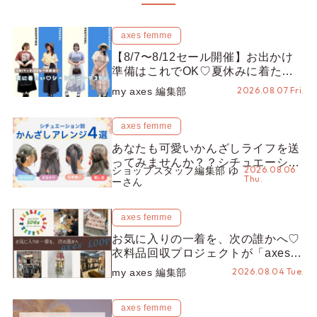
axes femme
【8/7〜8/12セール開催】お出かけ
準備はこれでOK♡夏休みに着たい
コーデ25選をシーン別に徹底解説！
2026.08.07 Fri.
my axes 編集部
axes femme
あなたも可愛いかんざしライフを送
ってみませんか？？シチュエーショ
2026.08.06
ショップスタッフ編集部 ゆ
ン別“かんざし”のオススメ【ショッ
Thu.
ーさん
プスタッフ編集部】
axes femme
お気に入りの一着を、次の誰かへ♡
衣料品回収プロジェクトが「axes
LOOP」にアップデート！活用する
2026.08.04 Tue.
my axes 編集部
とポイントが手に入る◎
axes femme