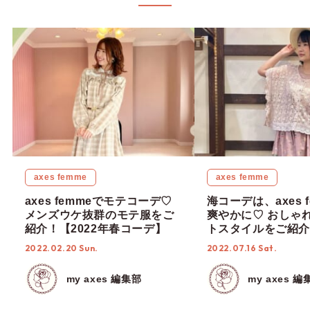
axes femme
axes femme
axes femmeでモテコーデ♡
海コーデは、axes 
メンズウケ抜群のモテ服をご
爽やかに♡ おしゃ
紹介！【2022年春コーデ】
トスタイルをご紹介
2022.02.20 Sun.
2022.07.16 Sat.
my axes 編集部
my axes 編